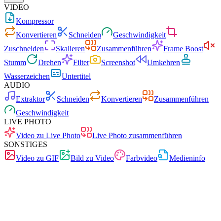
VIDEO
Kompressor
Konvertieren
Schneiden
Geschwindigkeit
Zuschneiden
Skalieren
Zusammenführen
Frame Boost
Stumm
Drehen
Filter
Screenshot
Umkehren
Wasserzeichen
Untertitel
AUDIO
Extraktor
Schneiden
Konvertieren
Zusammenführen
Geschwindigkeit
LIVE PHOTO
Video zu Live Photo
Live Photo zusammenführen
SONSTIGES
Video zu GIF
Bild zu Video
Farbvideo
Medieninfo
Schnell
Keine Werbung
0 Uploads
Ohne Registrierung