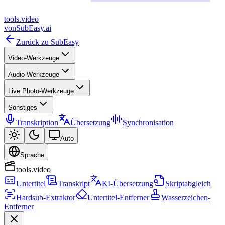
tools
.
video
von
SubEasy.ai
Zurück zu SubEasy
Video-Werkzeuge
Audio-Werkzeuge
Live Photo-Werkzeuge
Sonstiges
Transkription
Übersetzung
Synchronisation
Auto
Sprache
tools.video
Untertitel
Transkript
KI-Übersetzung
Skriptabgleich
Hardsub-Extraktor
Untertitel-Entferner
Wasserzeichen-
Entferner