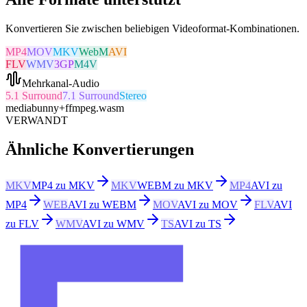
Konvertieren Sie zwischen beliebigen Videoformat-Kombinationen.
MP4
MOV
MKV
WebM
AVI
FLV
WMV
3GP
M4V
Mehrkanal-Audio
5.1 Surround
7.1 Surround
Stereo
mediabunny
+
ffmpeg.wasm
VERWANDT
Ähnliche Konvertierungen
MKV
MP4 zu MKV
MKV
WEBM zu MKV
MP4
AVI zu
MP4
WEB
AVI zu WEBM
MOV
AVI zu MOV
FLV
AVI
zu FLV
WMV
AVI zu WMV
TS
AVI zu TS