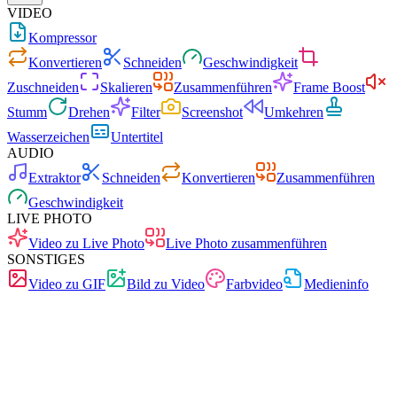
VIDEO
Kompressor
Konvertieren
Schneiden
Geschwindigkeit
Zuschneiden
Skalieren
Zusammenführen
Frame Boost
Stumm
Drehen
Filter
Screenshot
Umkehren
Wasserzeichen
Untertitel
AUDIO
Extraktor
Schneiden
Konvertieren
Zusammenführen
Geschwindigkeit
LIVE PHOTO
Video zu Live Photo
Live Photo zusammenführen
SONSTIGES
Video zu GIF
Bild zu Video
Farbvideo
Medieninfo
Schnell
Keine Werbung
0 Uploads
Ohne Registrierung