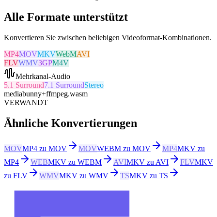
Alle Formate unterstützt
Konvertieren Sie zwischen beliebigen Videoformat-Kombinationen.
MP4
MOV
MKV
WebM
AVI
FLV
WMV
3GP
M4V
Mehrkanal-Audio
5.1 Surround
7.1 Surround
Stereo
mediabunny
+
ffmpeg.wasm
VERWANDT
Ähnliche Konvertierungen
MOV
MP4 zu MOV
MOV
WEBM zu MOV
MP4
MKV zu
MP4
WEB
MKV zu WEBM
AVI
MKV zu AVI
FLV
MKV
zu FLV
WMV
MKV zu WMV
TS
MKV zu TS