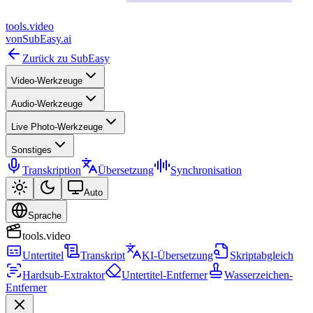
tools
.
video
von
SubEasy.ai
Zurück zu SubEasy
Video-Werkzeuge
Audio-Werkzeuge
Live Photo-Werkzeuge
Sonstiges
Transkription
Übersetzung
Synchronisation
Auto
Sprache
tools.video
Untertitel
Transkript
KI-Übersetzung
Skriptabgleich
Hardsub-Extraktor
Untertitel-Entferner
Wasserzeichen-
Entferner