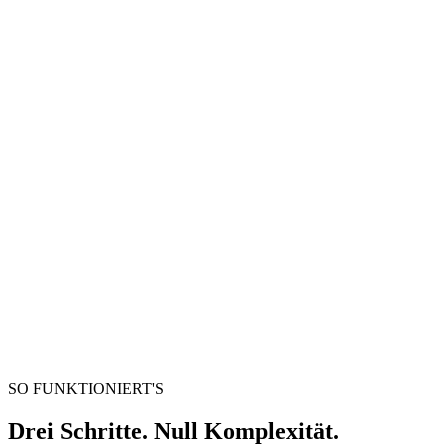
Videokonverter
Videos zwischen beliebigen Formaten umwandeln
Videodatei hierher ziehen
Unterstützt MP4, MKV, AVI, MOV, WebM und mehr
oder
Dateien durchsuchen
Videodatei hierher ziehen
.
Dateien durchsuchen
.
Von URL extrahieren
Extrahieren
SO FUNKTIONIERT'S
Drei Schritte. Null Komplexität.