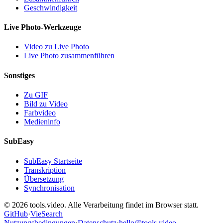
Geschwindigkeit
Live Photo-Werkzeuge
Video zu Live Photo
Live Photo zusammenführen
Sonstiges
Zu GIF
Bild zu Video
Farbvideo
Medieninfo
SubEasy
SubEasy Startseite
Transkription
Übersetzung
Synchronisation
© 2026 tools.video. Alle Verarbeitung findet im Browser statt.
GitHub
·
VieSearch
Nutzungsbedingungen
·
Datenschutz
·
hello@tools.video