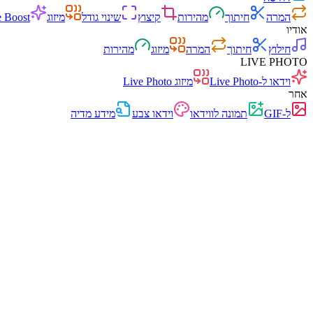
המרה
חיתוך
מהירות
קיצוץ
שינוי גודל
מיזוג
 Boost
אודיו
חילוץ
חיתוך
המרה
מיזוג
מהירות
LIVE PHOTO
וידאו ל-Live Photo
מיזוג Live Photo
אחר
ל-GIF
תמונה לווידאו
וידאו צבע
מידע מדיה
מהיר
ללא פרסומות
0 העלאות
ללא הרשמה
ממיר וידאו
המירו סרטונים בין כל הפורמטים