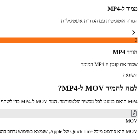
ממיר ל-MP4
המרה אוטומטית עם הגדרות אופטימליות
3
הורד MP4
שמור את קובץ ה-MP4 המומר
השוואה
למה להמיר MOV ל-MP4?
MP4 תואם כמעט לכל מכשיר ופלטפורמה. המר MOV ל-MP4 כדי לשתף הקלטות אייפון באנדרואיד, מדיה חברתית או באמצעות דואר אלקטרוני ללא בעיות תאימות.
MOV
MOV הוא פורמט מיכל QuickTime של Apple, שנמצא בשימוש נרחב בהפקת וידאו ובמערכת האקולוגית של iOS ו-macOS. הוא תומך בווידאו באיכות גבוהה, בכמה רצועות, ונפוץ כפורמט צילום ב-iPhone וב-iPad.