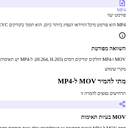
MP4
פורמט יעד
MP4 הוא פורמט מיכל הווידאו הנפוץ ביותר כיום. הוא תומך בקודקים H.264, H.265/HEVC ו-AV1, ומספק איזון טוב בין גודל הקובץ, איכות התמונה ותאימות רחבה למכשירים, דפדפנים ופלטפורמות.
השוואה מפורטת
MOV ו-MP4 חולקים קודקים דומים (H.264, H.265). ל-MP4 יש תאימות רחבה יותר בעוד MOV הוא ספציפי לאפל. ההמרה היא בדרך כלל רמוקס ללא הפסדים.
מקרי שימוש
מתי להמיר MOV ל-MP4
תרחישים נפוצים להמרה זו
MOV בעיות תאימות