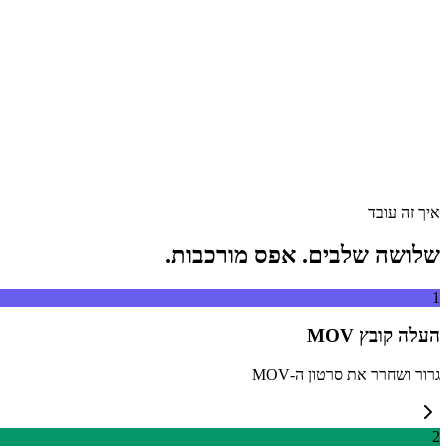
גרור קובץ וידאו לכאן
תומך ב-MP4, MKV, AVI, MOV, WebM ועוד
או
גרור קובץ וידאו 
עיון בקבצים
חלץ מ-URL
חלץ
איך זה עובד
שלושה שלבים. אפס מורכבות.
1
העלה קובץ MOV
גרור ושחרר את סרטון ה-MOV
2