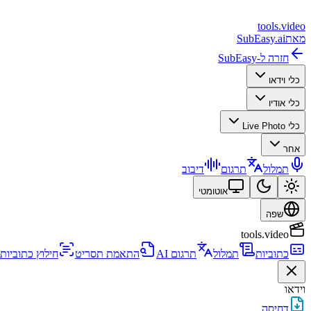
tools
.
video
מאת
SubEasy.ai
חזרה ל-SubEasy
כלי וידאו
כלי אודיו
כלי Live Photo
אחר
תמלול
תרגום
דיבוב
אוטומטי
שפה
tools.video
כתוביות
תמלול
תרגום AI
התאמת תסריט
חילוץ כתוביות
וידאו
דחיסה