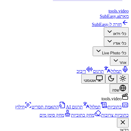
tools
.
video
מאת
SubEasy.ai
חזרה ל-SubEasy
כלי וידאו
כלי אודיו
כלי Live Photo
אחר
תמלול
תרגום
דיבוב
אוטומטי
שפה
tools.video
כתוביות
תמלול
תרגום AI
התאמת תסריט
חילוץ
כתוביות צרובות
מחק כתוביות
מחק סימן מים
וידאו