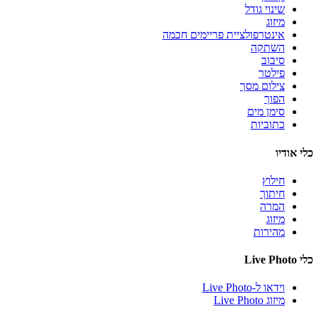
שינוי גודל
מיזוג
אינטרפולציית פריימים חכמה
השתקה
סיבוב
פילטר
צילום מסך
הפוך
סימן מים
כתוביות
כלי אודיו
חילוץ
חיתוך
המרה
מיזוג
מהירות
כלי Live Photo
וידאו ל-Live Photo
מיזוג Live Photo