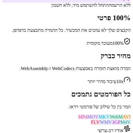
ללא הרשמה
התחל להשתמש מיד, ללא חשבון
100% פרטי
הקבצים שלך לא עוזבים את המכשיר. כל ההמרה מתבצעת בדפדפן.
100%
מעובד מקומית
מהיר כברק
המרה מואצת חומרה באמצעות WebCodecs ו-WebAssembly.
10x
עיבוד מהיר יותר
כל הפורמטים נתמכים
המר בין כל שילוב של פורמטי וידאו.
MP4
MOV
MKV
WebM
AVI
FLV
WMV
3GP
M4V
אודיו רב-ערוצי