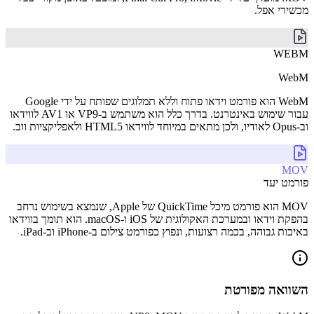
מכשירי אפל.
WEBM
WebM
WebM הוא פורמט וידאו פתוח וללא תמלוגים שפותח על ידי Google
עבור שימוש באינטרנט. בדרך כלל הוא משתמש ב-VP9 או AV1 לווידאו
וב-Opus לאודיו, ולכן מתאים במיוחד לווידאו HTML5 ולאפליקציות ווב.
MOV
פורמט יעד
MOV הוא פורמט מיכל QuickTime של Apple, שנמצא בשימוש נרחב
בהפקת וידאו ובמערכת האקולוגית של iOS ו-macOS. הוא תומך בווידאו
באיכות גבוהה, בכמה רצועות, ונפוץ כפורמט צילום ב-iPhone וב-iPad.
השוואה מפורטת