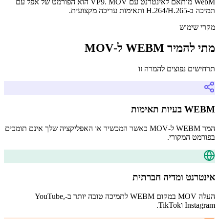
WebM מותאם לאינטרנט עם VP9. MOV הוא הפורמט של אפל עם
תמיכה ב-H.264/H.265 ותאימות עריכה מקצועית.
מקרי שימוש
מתי להמיר WEBM ל-MOV
תרחישים נפוצים להמרה זו
WEBM בעיות תאימות
המר WEBM ל-MOV כאשר המכשיר או האפליקציה שלך אינם תומכים
בפורמט המקורי.
אינטרנט ומדיה חברתית
העלה MOV במקום WEBM לתמיכה טובה יותר ב-YouTube,
Instagram וTikTok.