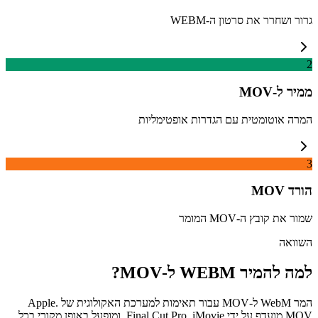
גרור ושחרר את סרטון ה-WEBM
2
ממיר ל-MOV
המרה אוטומטית עם הגדרות אופטימליות
3
הורד MOV
שמור את קובץ ה-MOV המומר
השוואה
למה להמיר WEBM ל-MOV?
המר WebM ל-MOV עבור תאימות למערכת האקולוגית של Apple.
MOV מועדף על ידי Final Cut Pro, iMovie, ומופעל באופן מקורי בכל