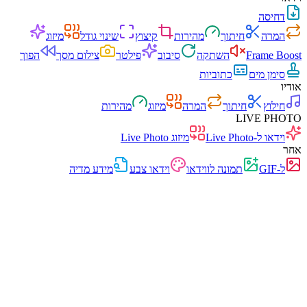
דחיסה
המרה
חיתוך
מהירות
קיצוץ
שינוי גודל
מיזוג
Frame Boost
השתקה
סיבוב
פילטר
צילום מסך
הפוך
סימן מים
כתוביות
אודיו
חילוץ
חיתוך
המרה
מיזוג
מהירות
LIVE PHOTO
וידאו ל-Live Photo
מיזוג Live Photo
אחר
ל-GIF
תמונה לווידאו
וידאו צבע
מידע מדיה
מהיר
ללא פרסומות
0 העלאות
ללא הרשמה
ממיר וידאו