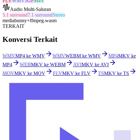
FLV
WMV
3GP
M4V
Audio Multi-Saluran
5.1 surround
7.1 surround
Stereo
mediabunny
+
ffmpeg.wasm
TERKAIT
Konversi Terkait
WMV
MP4 ke WMV
WMV
WEBM ke WMV
MP4
MKV ke
MP4
WEB
MKV ke WEBM
AVI
MKV ke AVI
MOV
MKV ke MOV
FLV
MKV ke FLV
TS
MKV ke TS