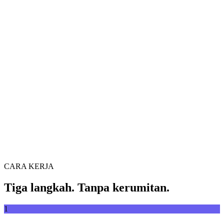
Konversi video antar format dengan bebas
Seret file video ke sini
Mendukung MP4, MKV, AVI, MOV, WebM dan lainnya
atau
Seret file
Telusuri file
video ke sini
.
Telusuri file
.
Ekstrak dari URL
Ekstrak
CARA KERJA
Tiga langkah. Tanpa kerumitan.
1