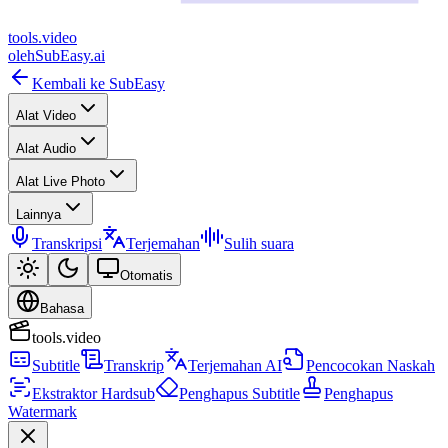
tools
.
video
oleh
SubEasy.ai
Kembali ke SubEasy
Alat Video
Alat Audio
Alat Live Photo
Lainnya
Transkripsi
Terjemahan
Sulih suara
Otomatis
Bahasa
tools.video
Subtitle
Transkrip
Terjemahan AI
Pencocokan Naskah
Ekstraktor Hardsub
Penghapus Subtitle
Penghapus
Watermark