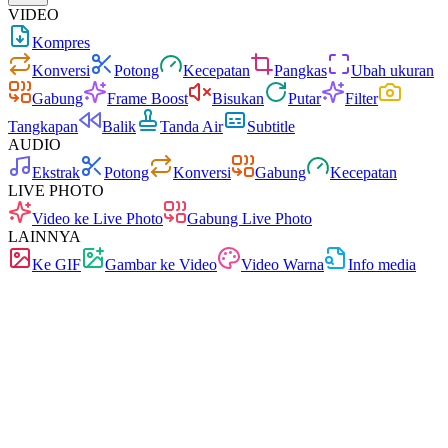
VIDEO
Kompres
Konversi
Potong
Kecepatan
Pangkas
Ubah ukuran
Gabung
Frame Boost
Bisukan
Putar
Filter
Tangkapan
Balik
Tanda Air
Subtitle
AUDIO
Ekstrak
Potong
Konversi
Gabung
Kecepatan
LIVE PHOTO
Video ke Live Photo
Gabung Live Photo
LAINNYA
Ke GIF
Gambar ke Video
Video Warna
Info media
Cepat
Tanpa iklan
0 unggahan
Tanpa pendaftaran
Konverter video