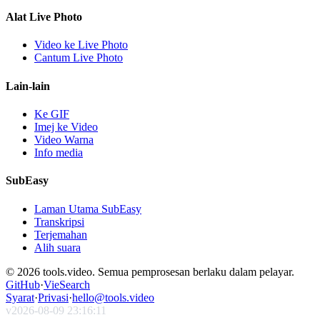
Alat Live Photo
Video ke Live Photo
Cantum Live Photo
Lain-lain
Ke GIF
Imej ke Video
Video Warna
Info media
SubEasy
Laman Utama SubEasy
Transkripsi
Terjemahan
Alih suara
© 2026 tools.video. Semua pemprosesan berlaku dalam pelayar.
GitHub
·
VieSearch
Syarat
·
Privasi
·
hello@tools.video
v
2026-08-09 23:16:11