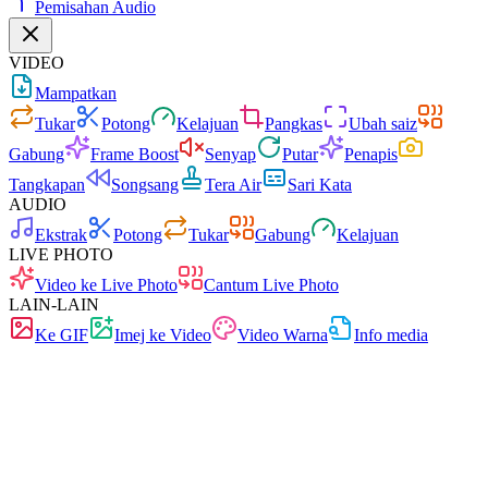
Pemisahan Audio
VIDEO
Mampatkan
Tukar
Potong
Kelajuan
Pangkas
Ubah saiz
Gabung
Frame Boost
Senyap
Putar
Penapis
Tangkapan
Songsang
Tera Air
Sari Kata
AUDIO
Ekstrak
Potong
Tukar
Gabung
Kelajuan
LIVE PHOTO
Video ke Live Photo
Cantum Live Photo
LAIN-LAIN
Ke GIF
Imej ke Video
Video Warna
Info media
Pantas
Tiada iklan
0 muat naik
Tanpa pendaftaran