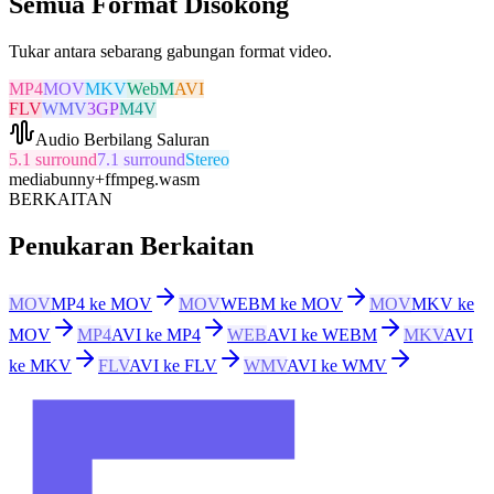
Semua Format Disokong
Tukar antara sebarang gabungan format video.
MP4
MOV
MKV
WebM
AVI
FLV
WMV
3GP
M4V
Audio Berbilang Saluran
5.1 surround
7.1 surround
Stereo
mediabunny
+
ffmpeg.wasm
BERKAITAN
Penukaran Berkaitan
MOV
MP4 ke MOV
MOV
WEBM ke MOV
MOV
MKV ke
MOV
MP4
AVI ke MP4
WEB
AVI ke WEBM
MKV
AVI
ke MKV
FLV
AVI ke FLV
WMV
AVI ke WMV