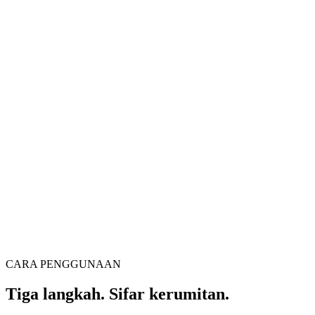
Penukar video
Tukar video antara pelbagai format dengan bebas
Seret fail video ke sini
Menyokong MP4, MKV, AVI, MOV, WebM dan lain-lain
atau
Seret
Semak imbas fail
fail video ke sini
.
Semak imbas fail
.
Ekstrak dari URL
Ekstrak
CARA PENGGUNAAN
Tiga langkah. Sifar kerumitan.