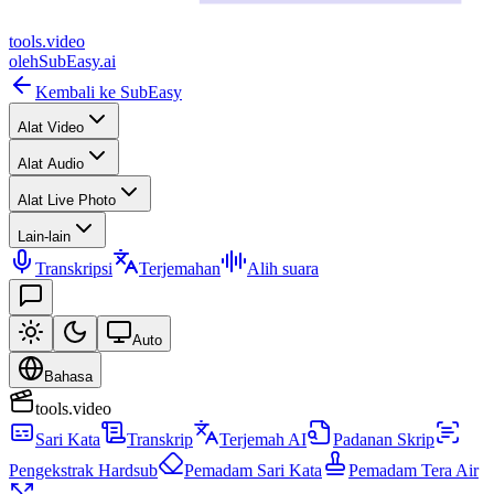
tools
.
video
oleh
SubEasy.ai
Kembali ke SubEasy
Alat Video
Alat Audio
Alat Live Photo
Lain-lain
Transkripsi
Terjemahan
Alih suara
Auto
Bahasa
tools.video
Sari Kata
Transkrip
Terjemah AI
Padanan Skrip
Pengekstrak Hardsub
Pemadam Sari Kata
Pemadam Tera Air