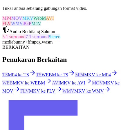
Tukar antara sebarang gabungan format video.
MP4
MOV
MKV
WebM
AVI
FLV
WMV
3GP
M4V
Audio Berbilang Saluran
5.1 surround
7.1 surround
Stereo
mediabunny
+
ffmpeg.wasm
BERKAITAN
Penukaran Berkaitan
TS
MP4 ke TS
TS
WEBM ke TS
MP4
MKV ke MP4
WEB
MKV ke WEBM
AVI
MKV ke AVI
MOV
MKV ke
MOV
FLV
MKV ke FLV
WMV
MKV ke WMV