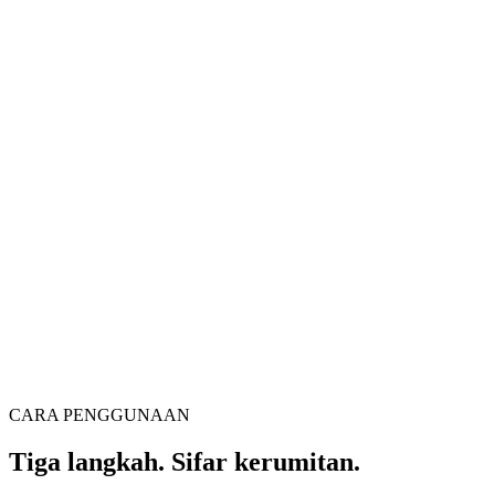
Penukar video
Tukar video antara pelbagai format dengan bebas
Seret fail video ke sini
Menyokong MP4, MKV, AVI, MOV, WebM dan lain-lain
atau
Seret
Semak imbas fail
fail video ke sini
.
Semak imbas fail
.
Ekstrak dari URL
Ekstrak
CARA PENGGUNAAN
Tiga langkah. Sifar kerumitan.