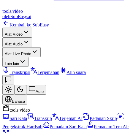
tools
.
video
oleh
SubEasy.ai
Kembali ke SubEasy
Alat Video
Alat Audio
Alat Live Photo
Lain-lain
Transkripsi
Terjemahan
Alih suara
Auto
Bahasa
tools.video
Sari Kata
Transkrip
Terjemah AI
Padanan Skrip
Pengekstrak Hardsub
Pemadam Sari Kata
Pemadam Tera Air