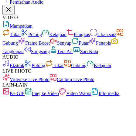
Pemisahan Audio
VIDEO
Mampatkan
Tukar
Potong
Kelajuan
Pangkas
Ubah saiz
Gabung
Frame Boost
Senyap
Putar
Penapis
Tangkapan
Songsang
Tera Air
Sari Kata
AUDIO
Ekstrak
Potong
Tukar
Gabung
Kelajuan
LIVE PHOTO
Video ke Live Photo
Cantum Live Photo
LAIN-LAIN
Ke GIF
Imej ke Video
Video Warna
Info media
Pantas
Tiada iklan
0 muat naik
Tanpa pendaftaran