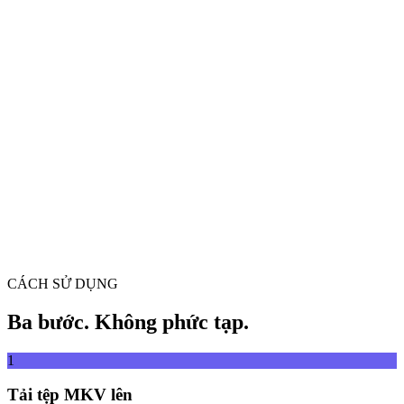
Chuyển đổi video giữa mọi định dạng
Kéo và thả tệp video vào đây
Hỗ trợ MP4, MKV, AVI, MOV, WebM và hơn nữa
hoặc
Kéo và thả tệp
Duyệt tệp
video vào đây
.
Duyệt tệp
.
Trích xuất từ URL
Trích xuất
CÁCH SỬ DỤNG
Ba bước. Không phức tạp.
1
Tải tệp MKV lên