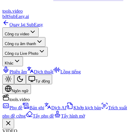
tools
.
video
bởi
SubEasy.ai
Quay lại SubEasy
Công cụ video
Công cụ âm thanh
Công cụ Live Photo
Khác
Phiên âm
Dịch thuật
Lồng tiếng
Tự động
Ngôn ngữ
tools.video
Phụ đề
Bản ghi
Dịch AI
Khớp kịch bản
Trích xuất
phụ đề cứng
Tẩy phụ đề
Tẩy hình mờ
VIDEO