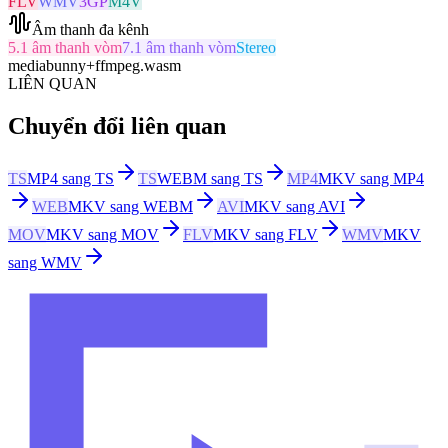
FLV
WMV
3GP
M4V
Âm thanh đa kênh
5.1 âm thanh vòm
7.1 âm thanh vòm
Stereo
mediabunny
+
ffmpeg.wasm
LIÊN QUAN
Chuyển đổi liên quan
TS
MP4 sang TS
TS
WEBM sang TS
MP4
MKV sang MP4
WEB
MKV sang WEBM
AVI
MKV sang AVI
MOV
MKV sang MOV
FLV
MKV sang FLV
WMV
MKV
sang WMV