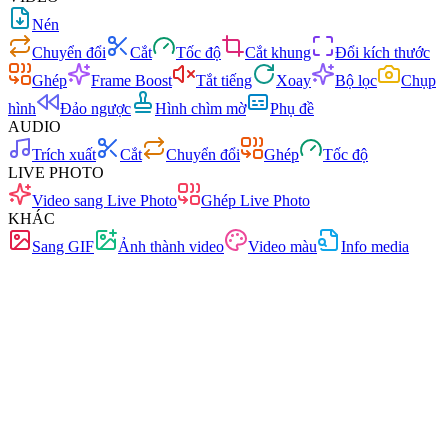
Nén
Chuyển đổi
Cắt
Tốc độ
Cắt khung
Đổi kích thước
Ghép
Frame Boost
Tắt tiếng
Xoay
Bộ lọc
Chụp
hình
Đảo ngược
Hình chìm mờ
Phụ đề
AUDIO
Trích xuất
Cắt
Chuyển đổi
Ghép
Tốc độ
LIVE PHOTO
Video sang Live Photo
Ghép Live Photo
KHÁC
Sang GIF
Ảnh thành video
Video màu
Info media
Nhanh
Không quảng cáo
0 tải lên
Không cần đăng ký
Chuyển đổi video