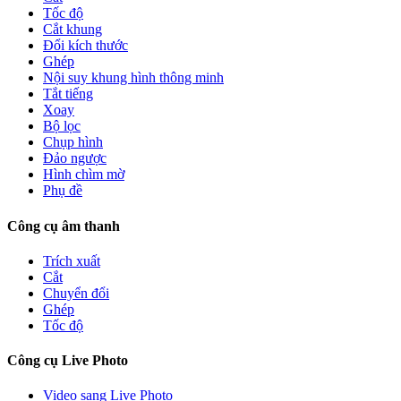
Tốc độ
Cắt khung
Đổi kích thước
Ghép
Nội suy khung hình thông minh
Tắt tiếng
Xoay
Bộ lọc
Chụp hình
Đảo ngược
Hình chìm mờ
Phụ đề
Công cụ âm thanh
Trích xuất
Cắt
Chuyển đổi
Ghép
Tốc độ
Công cụ Live Photo
Video sang Live Photo