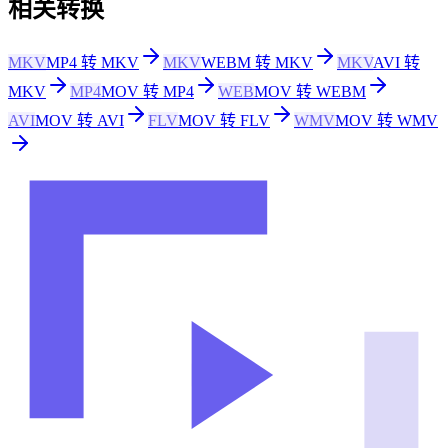
相关转换
MKV
MP4 转 MKV
MKV
WEBM 转 MKV
MKV
AVI 转
MKV
MP4
MOV 转 MP4
WEB
MOV 转 WEBM
AVI
MOV 转 AVI
FLV
MOV 转 FLV
WMV
MOV 转 WMV