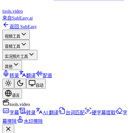
tools
.
video
来自
SubEasy.ai
返回 SubEasy
视频工具
音频工具
实况照片工具
其他
转录
翻译
配音
自动
语言
tools.video
字幕
转录
AI 翻译
台词匹配
硬字幕提取
字
幕擦除
水印擦除