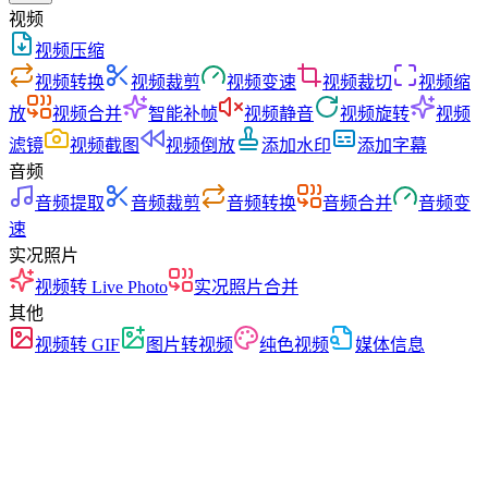
视频
视频压缩
视频转换
视频裁剪
视频变速
视频裁切
视频缩
放
视频合并
智能补帧
视频静音
视频旋转
视频
滤镜
视频截图
视频倒放
添加水印
添加字幕
音频
音频提取
音频裁剪
音频转换
音频合并
音频变
速
实况照片
视频转 Live Photo
实况照片合并
其他
视频转 GIF
图片转视频
纯色视频
媒体信息
快速
无广告
零上传
无需注册