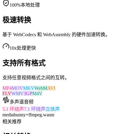
100%
本地处理
极速转换
基于 WebCodecs 和 WebAssembly 的硬件加速转换。
10x
处理更快
支持所有格式
支持任意视频格式之间的互转。
MP4
MOV
MKV
WebM
AVI
FLV
WMV
3GP
M4V
多声道音频
5.1 环绕声
7.1 环绕声
立体声
mediabunny
+
ffmpeg.wasm
相关推荐