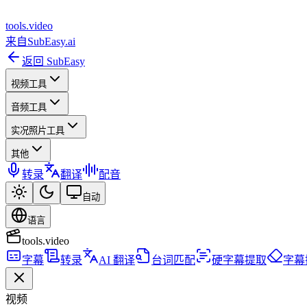
tools
.
video
来自
SubEasy.ai
返回 SubEasy
视频工具
音频工具
实况照片工具
其他
转录
翻译
配音
自动
语言
tools.video
字幕
转录
AI 翻译
台词匹配
硬字幕提取
字幕
视频