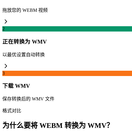
拖放您的 WEBM 视频
2
正在转换为 WMV
以最优设置自动转换
3
下载 WMV
保存转换后的 WMV 文件
格式对比
为什么要将 WEBM 转换为 WMV？