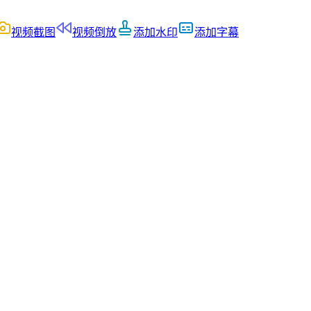
视频截图
视频倒放
添加水印
添加字幕