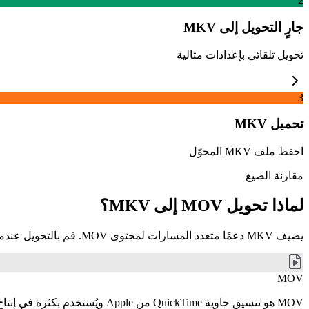
2
جارٍ التحويل إلى MKV
تحويل تلقائي بإعدادات مثالية
3
تحميل MKV
احفظ ملف MKV المحوّل
مقارنة الصيغ
لماذا تحويل MOV إلى MKV؟
يضيف MKV دعمًا متعدد المسارات لمحتوى MOV. قم بالتحويل عندما تحتاج إلى إضافة ترجمات أو مسارات صوتية متعددة أو فصول.
MOV
MOV هو تنسيق حاوية QuickTime من Apple ويُستخدم بكثرة في إنتاج الفيديو وضمن منظومة iOS وmacOS. يدعم الفيديو عالي الجودة والمسارات المتعددة، وهو من الصيغ الشائعة للتسجيل على iPhone وiPad.