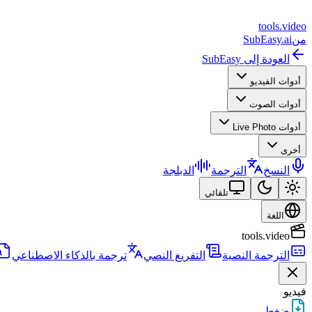
tools
.
video
من
SubEasy.ai
العودة إلى SubEasy
أدوات الفيديو
أدوات الصوت
أدوات Live Photo
أخرى
النسخ
الترجمة
الدبلجة
تلقائي
اللغة
tools.video
الترجمة النصية
التفريغ النصي
ترجمة بالذكاء الاصطناعي
فيديو
ضغط