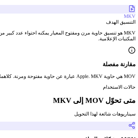
MKV
التنسيق الهدف
MKV هو تنسيق حاوية مرن ومفتوح المعيار يمكنه احتواء عدد كبير م
المكتبات الإعلامية.
مقارنة مفصلة
MOV هي حاوية Apple. MKV عبارة عن حاوية مفتوحة ومرنة. كلاهما يدعم H.264/H.265، لكن MKV يوفر المزيد من خيارات المسار والبيانات الوصفية.
حالات الاستخدام
متى تحوّل MOV إلى MKV
سيناريوهات شائعة لهذا التحويل