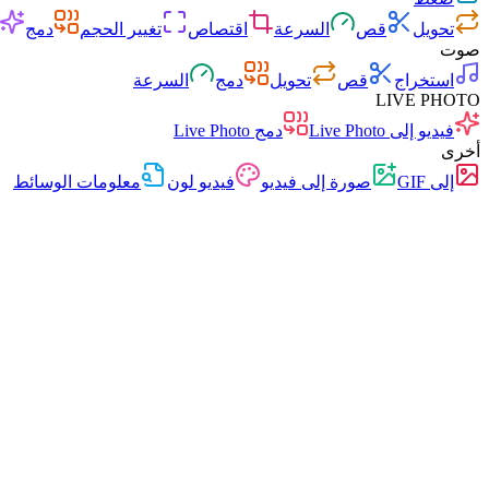
تحويل
قص
السرعة
اقتصاص
تغيير الحجم
دمج
صوت
استخراج
قص
تحويل
دمج
السرعة
LIVE PHOTO
فيديو إلى Live Photo
دمج Live Photo
أخرى
إلى GIF
صورة إلى فيديو
فيديو لون
معلومات الوسائط
سريع
بدون إعلانات
0 رفع
بدون تسجيل
محول الفيديو
تحويل الفيديو بين مختلف الصيغ بحرية