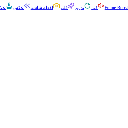
Frame Boost
كتم
تدوير
فلتر
لقطة شاشة
عكس
علا