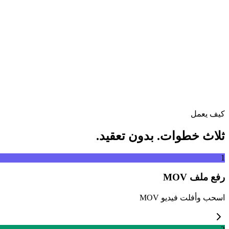
اسحب ملف الفيديو إلى هنا
يدعم MP4, MKV, AVI, MOV, WebM والمزيد
أو
اسحب ملف الف
تصفح الملفات
استخراج من رابط
استخراج
كيف يعمل
ثلاث خطوات. بدون تعقيد.
1
رفع ملف MOV
اسحب وأفلت فيديو MOV