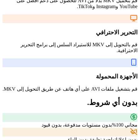
قم بتحميل MKV بدلاً من AVI للحصول على دعم أفضل على
YouTube وInstagram وTikTok.
التحرير الاحترافي
قم بالتحويل إلى MKV للاستيراد السلس إلى برامج التحرير
الاحترافية.
الأجهزة المحمولة
قم بتشغيل ملفات AVI على أي هاتف عن طريق التحويل إلى MKV.
بدون أي شروط.
مجاني 100%
بدون مستويات مدفوعة، بدون قيود
بدون إعلانات
واجهة نظيفة بدون إلهاء