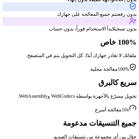
بدون رفع
تتم جميع المعالجة على جهازك
بدون تسجيل
ابدأ الاستخدام فوراً، بدون حساب
100% خاص
ملفاتك لا تغادر جهازك أبدًا. كل التحويل يتم في المتصفح.
100%
معالجة محلية
سريع كالبرق
تحويل مسرّع بالأجهزة بواسطة WebCodecs وWebAssembly.
10x
معالجة أسرع
جميع التنسيقات مدعومة
حوّل بين أي مجموعة من تنسيقات الفيديو.