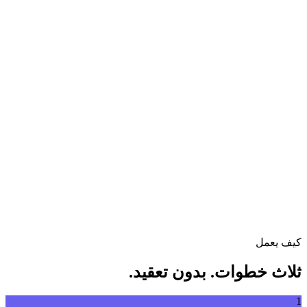
تحويل الفيديو بين مختلف الصيغ بحرية
اسحب ملف الفيديو إلى هنا
يدعم MP4, MKV, AVI, MOV, WebM والمزيد
أو
اسحب
تصفح الملفات
ملف الفيديو إلى هنا
.
تصفح الملفات
.
استخراج من رابط
استخراج
كيف يعمل
ثلاث خطوات. بدون تعقيد.
1