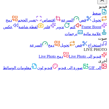
فيديو
ضغط
تحويل
قص
السرعة
اقتصاص
تغيير الحجم
دمج
Frame Boost
كتم
تدوير
فلتر
لقطة شاشة
عكس
علامة مائية
ترجمات
صوت
استخراج
قص
تحويل
دمج
السرعة
LIVE PHOTO
فيديو إلى Live Photo
دمج Live Photo
أخرى
إلى GIF
صورة إلى فيديو
فيديو لون
معلومات الوسائط
سريع
بدون إعلانات
0 رفع
بدون تسجيل
محول الفيديو