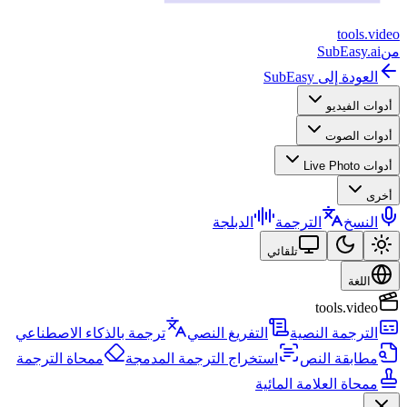
tools
.
video
من
SubEasy.ai
العودة إلى SubEasy
أدوات الفيديو
أدوات الصوت
أدوات Live Photo
أخرى
النسخ
الترجمة
الدبلجة
تلقائي
اللغة
tools.video
الترجمة النصية
التفريغ النصي
ترجمة بالذكاء الاصطناعي
مطابقة النص
استخراج الترجمة المدمجة
ممحاة الترجمة
ممحاة العلامة المائية