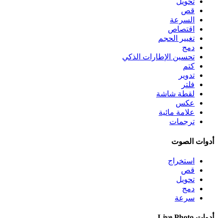
تحويل
قص
السرعة
اقتصاص
تغيير الحجم
دمج
تحسين الإطارات الذكي
كتم
تدوير
فلتر
لقطة شاشة
عكس
علامة مائية
ترجمات
أدوات الصوت
استخراج
قص
تحويل
دمج
سرعة
أدوات Live Photo