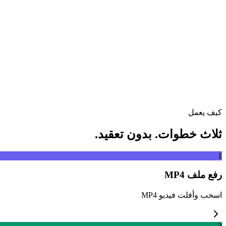
اسحب ملف الفيديو إلى هنا
يدعم MP4, MKV, AVI, MOV, WebM والمزيد
أو
اسحب ملف الف
تصفح الملفات
استخراج من رابط
استخراج
كيف يعمل
ثلاث خطوات. بدون تعقيد.
1
رفع ملف MP4
اسحب وأفلت فيديو MP4