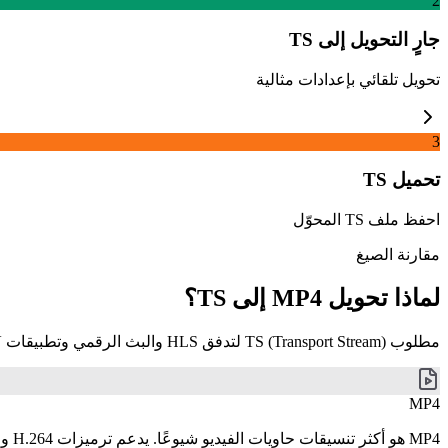
2
جارٍ التحويل إلى TS
تحويل تلقائي بإعدادات مثالية
3
تحميل TS
احفظ ملف TS المحوّل
مقارنة الصيغ
لماذا تحويل MP4 إلى TS؟
مطلوب TS (Transport Stream) لتدفق HLS والبث الرقمي وتطبيقات IPTV. قم بتحويل MP4 إلى TS عند إعداد المحتوى للبث المباشر أو سير عمل البث.
MP4
MP4 هو أكثر تنسيقات حاويات الفيديو شيوعًا. يدعم ترميزات H.264 وH.265/HEVC وAV1، ويقدّم توازنًا ممتازًا بين حجم الملف وجودة الصورة وسهولة التشغيل على مختلف الأجهزة والمتصفحات والمنصات.