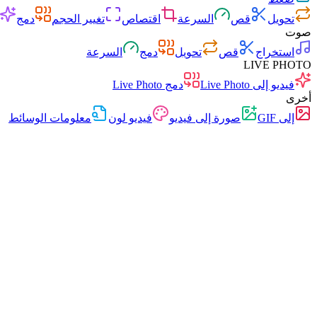
تحويل
قص
السرعة
اقتصاص
تغيير الحجم
دمج
صوت
استخراج
قص
تحويل
دمج
السرعة
LIVE PHOTO
فيديو إلى Live Photo
دمج Live Photo
أخرى
إلى GIF
صورة إلى فيديو
فيديو لون
معلومات الوسائط
سريع
بدون إعلانات
0 رفع
بدون تسجيل
محول الفيديو
تحويل الفيديو بين مختلف الصيغ بحرية