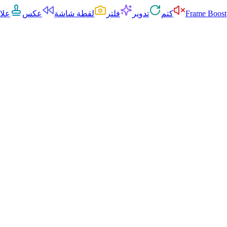
Frame Boost
كتم
تدوير
فلتر
لقطة شاشة
عكس
علا