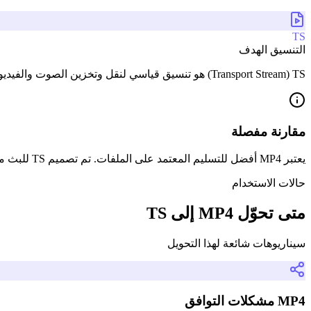
TS
التنسيق الهدف
TS ‏(Transport Stream) هو تنسيق قياسي لنقل وتخزين الصوت والفيديو والبيانات، ويُستخدم بكثرة في البث الرقمي مثل DVB وATSC كما يشكّل أساس بث HLS.
مقارنة مفصلة
يعتبر MP4 أفضل للتسليم المعتمد على الملفات. تم تصميم TS للبث مع مرونة الأخطاء وهو الأساس للبث التكيفي لـ HLS.
حالات الاستخدام
متى تحوّل MP4 إلى TS
سيناريوهات شائعة لهذا التحويل
MP4 مشكلات التوافق