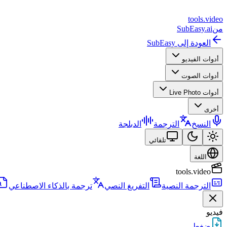
tools
.
video
من
SubEasy.ai
العودة إلى SubEasy
أدوات الفيديو
أدوات الصوت
أدوات Live Photo
أخرى
النسخ
الترجمة
الدبلجة
تلقائي
اللغة
tools.video
الترجمة النصية
التفريغ النصي
ترجمة بالذكاء الاصطناعي
فيديو
ضغط