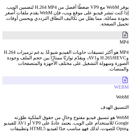
يوفر WebM مع VP9 ضغطًا أفضل من H.264 MP4 لتضمين الويب.
إذا كنت تنشر فيديو على موقع ويب، فإن WebM يقدم ملفات أصغر
بجودة مماثلة، مما يقلل من تكاليف النطاق الترددي ويحسن أوقات
تحميل الصفحة.
MP4
MP4 هو أكثر تنسيقات حاويات الفيديو شيوعًا. يدعم ترميزات H.264
وH.265/HEVC وAV1، ويقدّم توازنًا ممتازًا بين حجم الملف وجودة
الصورة وسهولة التشغيل على مختلف الأجهزة والمتصفحات
والمنصات.
WEBM
WebM
التنسيق الهدف
WebM هو تنسيق فيديو مفتوح وخالٍ من حقوق الملكية طوّرته
Google للاستخدام على الويب. يعتمد عادةً على VP9 أو AV1 للفيديو
وOpus للصوت، لذلك فهو مناسب جدًا لفيديو HTML5 وتطبيقات