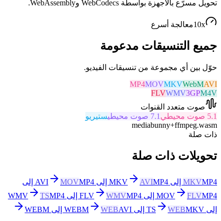
تحويل مسرّع بالأجهزة بواسطة WebCodecs وWebAssembly.
10x
معالجة أسرع
جميع التنسيقات مدعومة
حوّل بين أي مجموعة من تنسيقات الفيديو.
MP4
MOV
MKV
WebM
AVI
FLV
WMV
3GP
M4V
صوت متعدد القنوات
5.1 صوت محيطي
7.1 صوت محيطي
ستيريو
mediabunny
+
ffmpeg.wasm
ذات صلة
تحويلات ذات صلة
MP4 إلى MKV
MKV
MP4 إلى AVI
AVI
MOV
MP4 إلى
MP4 إلى FLV
FLV
MOV
MP4 إلى WMV
WMV
MP4
TS
إلى TS
MKV إلى WEBM
WEB
AVI إلى WEBM
WEB