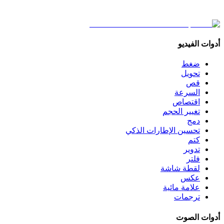
أدوات الفيديو
ضغط
تحويل
قص
السرعة
اقتصاص
تغيير الحجم
دمج
تحسين الإطارات الذكي
كتم
تدوير
فلتر
لقطة شاشة
عكس
علامة مائية
ترجمات
أدوات الصوت