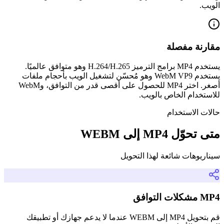
الويب.
مقارنة مفصلة
يستخدم MP4 برامج الترميز H.264/H.265 وهو متوافق عالميًا.
يستخدم WebM VP9 وهو مُحسّن لتشغيل الويب بأحجام ملفات
أصغر. اختر MP4 للحصول على أقصى قدر من التوافق، وWebM
للاستخدام الخاص بالويب.
حالات الاستخدام
متى تحوّل MP4 إلى WEBM
سيناريوهات شائعة لهذا التحويل
MP4 مشكلات التوافق
قم بتحويل MP4 إلى WEBM عندما لا يدعم جهازك أو تطبيقك