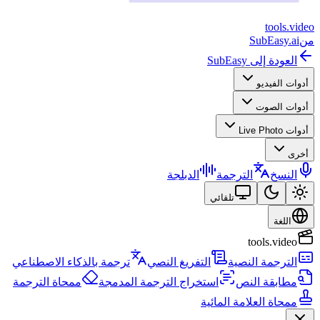
tools
.
video
من
SubEasy.ai
العودة إلى SubEasy
أدوات الفيديو
أدوات الصوت
أدوات Live Photo
أخرى
النسخ
الترجمة
الدبلجة
تلقائي
اللغة
tools.video
الترجمة النصية
التفريغ النصي
ترجمة بالذكاء الاصطناعي
مطابقة النص
استخراج الترجمة المدمجة
ممحاة الترجمة
ممحاة العلامة المائية