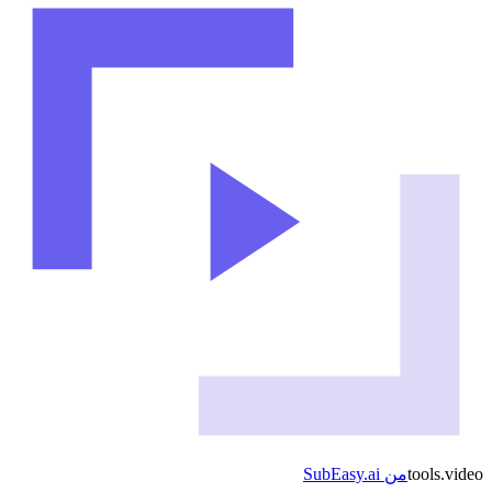
video
.
tools
من
SubEasy.ai