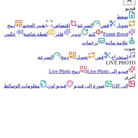
فيديو
ضغط
تحويل
قص
السرعة
اقتصاص
تغيير الحجم
دمج
Frame Boost
كتم
تدوير
فلتر
لقطة شاشة
عكس
علامة مائية
ترجمات
صوت
استخراج
قص
تحويل
دمج
السرعة
LIVE PHOTO
فيديو إلى Live Photo
دمج Live Photo
أخرى
إلى GIF
صورة إلى فيديو
فيديو لون
معلومات الوسائط
سريع
بدون إعلانات
0 رفع
بدون تسجيل
محول الفيديو