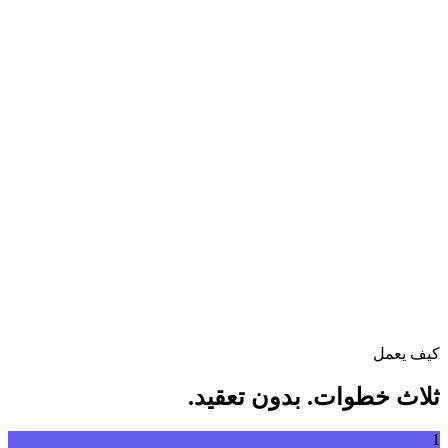
تحويل الفيديو بين مختلف الصيغ بحرية
اسحب ملف الفيديو إلى هنا
يدعم MP4, MKV, AVI, MOV, WebM والمزيد
أو
اسحب
تصفح الملفات
ملف الفيديو إلى هنا
.
تصفح الملفات
.
استخراج من رابط
استخراج
كيف يعمل
ثلاث خطوات. بدون تعقيد.
1