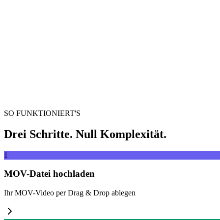
Videodatei hierher ziehen
Unterstützt MP4, MKV, AVI, MOV, WebM und mehr
oder
Videod
Dateien durchsuchen
Von URL extrahieren
Extrahieren
SO FUNKTIONIERT'S
Drei Schritte. Null Komplexität.
1
MOV-Datei hochladen
Ihr MOV-Video per Drag & Drop ablegen