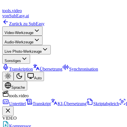
tools
.
video
von
SubEasy.ai
Zurück zu SubEasy
Video-Werkzeuge
Audio-Werkzeuge
Live Photo-Werkzeuge
Sonstiges
Transkription
Übersetzung
Synchronisation
Auto
Sprache
tools.video
Untertitel
Transkript
KI-Übersetzung
Skriptabgleich
VIDEO
Kompressor