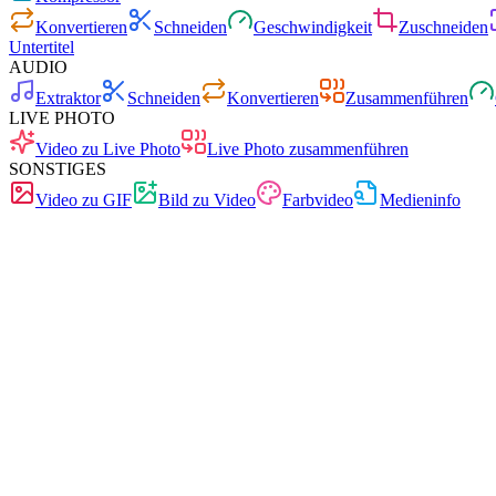
Konvertieren
Schneiden
Geschwindigkeit
Zuschneiden
Untertitel
AUDIO
Extraktor
Schneiden
Konvertieren
Zusammenführen
LIVE PHOTO
Video zu Live Photo
Live Photo zusammenführen
SONSTIGES
Video zu GIF
Bild zu Video
Farbvideo
Medieninfo
Schnell
Keine Werbung
0 Uploads
Ohne Registrierung
Videokonverter
Videos zwischen beliebigen Formaten umwandeln