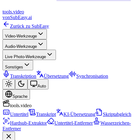
tools
.
video
von
SubEasy.ai
Zurück zu SubEasy
Video-Werkzeuge
Audio-Werkzeuge
Live Photo-Werkzeuge
Sonstiges
Transkription
Übersetzung
Synchronisation
Auto
Sprache
tools.video
Untertitel
Transkript
KI-Übersetzung
Skriptabgleich
Hardsub-Extraktor
Untertitel-Entferner
Wasserzeichen-
Entferner