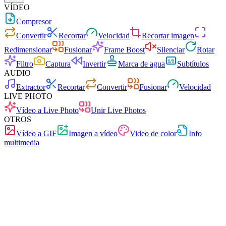
VÍDEO
Compresor
Convertir
Recortar
Velocidad
Recortar imagen
Redimensionar
Fusionar
Frame Boost
Silenciar
Rotar
Filtro
Captura
Invertir
Marca de agua
Subtítulos
AUDIO
Extractor
Recortar
Convertir
Fusionar
Velocidad
LIVE PHOTO
Vídeo a Live Photo
Unir Live Photos
OTROS
Vídeo a GIF
Imagen a vídeo
Video de color
Info
multimedia
Rápido
Sin anuncios
0 subidas
Sin registro