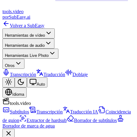
tools
.
video
por
SubEasy.ai
Volver a SubEasy
Herramientas de vídeo
Herramientas de audio
Herramientas Live Photo
Otros
Transcripción
Traducción
Doblaje
Auto
Idioma
tools.video
Subtítulos
Transcripción
Traducción IA
Coincidencia
de guion
Extractor de hardsub
Borrador de subtítulos
Borrador de marca de agua