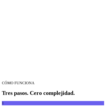
Conversor de vídeo
Convierte vídeos entre cualquier formato
Arrastra y suelta el archivo de vídeo aquí
Compatible con MP4, MKV, AVI, MOV, WebM y más
o
Arrastra
Explorar archivos
y suelta el archivo de vídeo aquí
.
Explorar archivos
.
Extraer desde URL
Extraer
CÓMO FUNCIONA
Tres pasos. Cero complejidad.
1