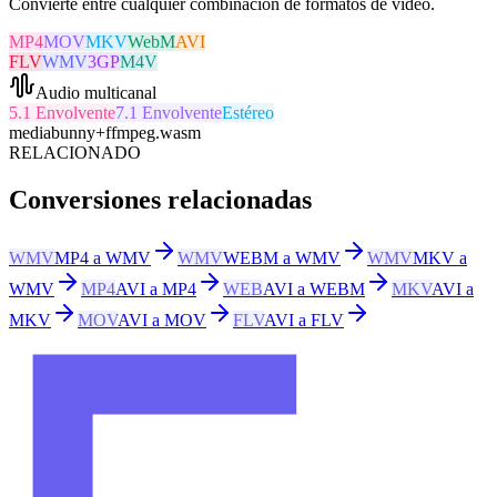
Convierte entre cualquier combinación de formatos de vídeo.
MP4
MOV
MKV
WebM
AVI
FLV
WMV
3GP
M4V
Audio multicanal
5.1 Envolvente
7.1 Envolvente
Estéreo
mediabunny
+
ffmpeg.wasm
RELACIONADO
Conversiones relacionadas
WMV
MP4 a WMV
WMV
WEBM a WMV
WMV
MKV a
WMV
MP4
AVI a MP4
WEB
AVI a WEBM
MKV
AVI a
MKV
MOV
AVI a MOV
FLV
AVI a FLV