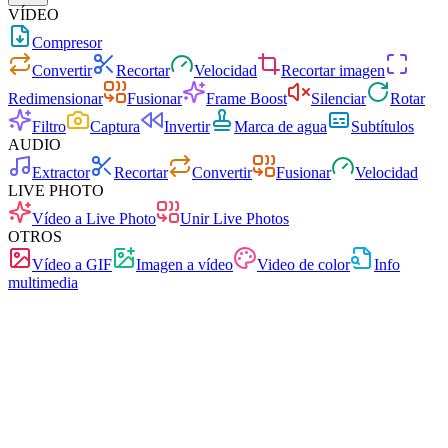
VÍDEO
Compresor
Convertir
Recortar
Velocidad
Recortar imagen
Redimensionar
Fusionar
Frame Boost
Silenciar
Rotar
Filtro
Captura
Invertir
Marca de agua
Subtítulos
AUDIO
Extractor
Recortar
Convertir
Fusionar
Velocidad
LIVE PHOTO
Vídeo a Live Photo
Unir Live Photos
OTROS
Vídeo a GIF
Imagen a vídeo
Video de color
Info
multimedia
Rápido
Sin anuncios
0 subidas
Sin registro