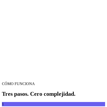
Conversor de vídeo
Convierte vídeos entre cualquier formato
Arrastra y suelta el archivo de vídeo aquí
Compatible con MP4, MKV, AVI, MOV, WebM y más
o
Arrastra
Explorar archivos
y suelta el archivo de vídeo aquí
.
Explorar archivos
.
Extraer desde URL
Extraer
CÓMO FUNCIONA
Tres pasos. Cero complejidad.
1