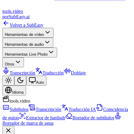
tools
.
video
por
SubEasy.ai
Volver a SubEasy
Herramientas de vídeo
Herramientas de audio
Herramientas Live Photo
Otros
Transcripción
Traducción
Doblaje
Auto
Idioma
tools.video
Subtítulos
Transcripción
Traducción IA
Coincidencia
de guion
Extractor de hardsub
Borrador de subtítulos
Borrador de marca de agua