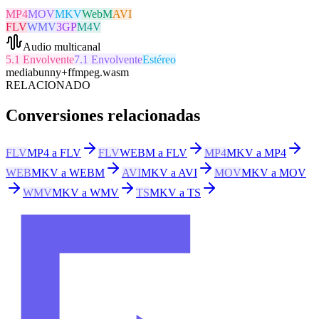
MP4
MOV
MKV
WebM
AVI
FLV
WMV
3GP
M4V
Audio multicanal
5.1 Envolvente
7.1 Envolvente
Estéreo
mediabunny
+
ffmpeg.wasm
RELACIONADO
Conversiones relacionadas
FLV
MP4 a FLV
FLV
WEBM a FLV
MP4
MKV a MP4
WEB
MKV a WEBM
AVI
MKV a AVI
MOV
MKV a MOV
WMV
MKV a WMV
TS
MKV a TS