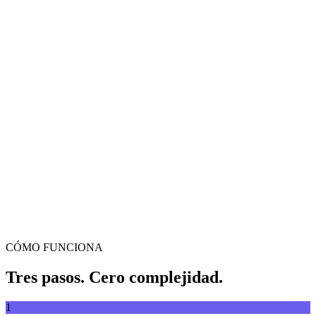
Conversor de vídeo
Convierte vídeos entre cualquier formato
Arrastra y suelta el archivo de vídeo aquí
Compatible con MP4, MKV, AVI, MOV, WebM y más
o
Arrastra
Explorar archivos
y suelta el archivo de vídeo aquí
.
Explorar archivos
.
Extraer desde URL
Extraer
CÓMO FUNCIONA
Tres pasos. Cero complejidad.
1