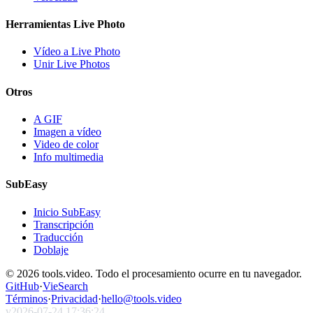
Herramientas Live Photo
Vídeo a Live Photo
Unir Live Photos
Otros
A GIF
Imagen a vídeo
Video de color
Info multimedia
SubEasy
Inicio SubEasy
Transcripción
Traducción
Doblaje
© 2026 tools.video. Todo el procesamiento ocurre en tu navegador.
GitHub
·
VieSearch
Términos
·
Privacidad
·
hello@tools.video
v
2026-07-24 17:36:24