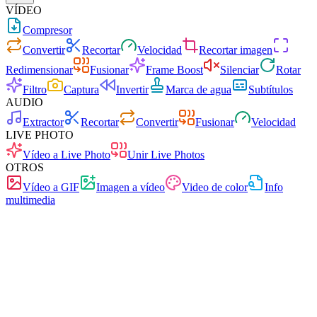
VÍDEO
Compresor
Convertir
Recortar
Velocidad
Recortar imagen
Redimensionar
Fusionar
Frame Boost
Silenciar
Rotar
Filtro
Captura
Invertir
Marca de agua
Subtítulos
AUDIO
Extractor
Recortar
Convertir
Fusionar
Velocidad
LIVE PHOTO
Vídeo a Live Photo
Unir Live Photos
OTROS
Vídeo a GIF
Imagen a vídeo
Video de color
Info
multimedia
Rápido
Sin anuncios
0 subidas
Sin registro