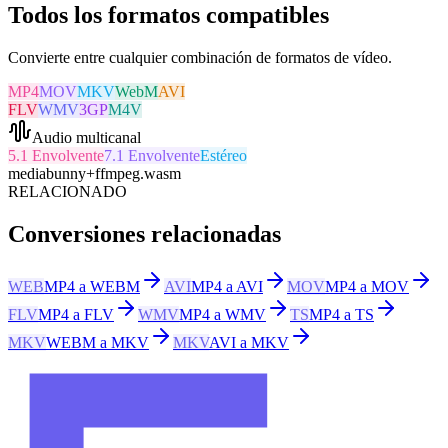
Todos los formatos compatibles
Convierte entre cualquier combinación de formatos de vídeo.
MP4
MOV
MKV
WebM
AVI
FLV
WMV
3GP
M4V
Audio multicanal
5.1 Envolvente
7.1 Envolvente
Estéreo
mediabunny
+
ffmpeg.wasm
RELACIONADO
Conversiones relacionadas
WEB
MP4 a WEBM
AVI
MP4 a AVI
MOV
MP4 a MOV
FLV
MP4 a FLV
WMV
MP4 a WMV
TS
MP4 a TS
MKV
WEBM a MKV
MKV
AVI a MKV