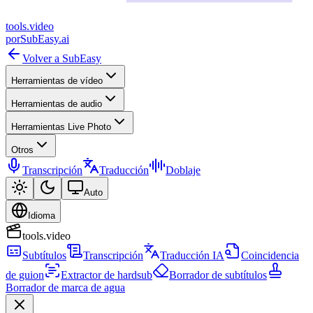
tools
.
video
por
SubEasy.ai
Volver a SubEasy
Herramientas de vídeo
Herramientas de audio
Herramientas Live Photo
Otros
Transcripción
Traducción
Doblaje
Auto
Idioma
tools.video
Subtítulos
Transcripción
Traducción IA
Coincidencia
de guion
Extractor de hardsub
Borrador de subtítulos
Borrador de marca de agua