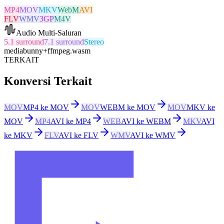
MP4
MOV
MKV
WebM
AVI
FLV
WMV
3GP
M4V
Audio Multi-Saluran
5.1 surround
7.1 surround
Stereo
mediabunny
+
ffmpeg.wasm
TERKAIT
Konversi Terkait
MOV
MP4 ke MOV
MOV
WEBM ke MOV
MOV
MKV ke
MOV
MP4
AVI ke MP4
WEB
AVI ke WEBM
MKV
AVI
ke MKV
FLV
AVI ke FLV
WMV
AVI ke WMV