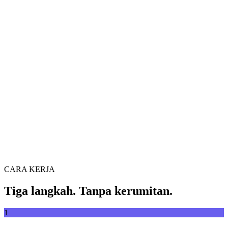
Konversi video antar format dengan bebas
Seret file video ke sini
Mendukung MP4, MKV, AVI, MOV, WebM dan lainnya
atau
Seret file
Telusuri file
video ke sini
.
Telusuri file
.
Ekstrak dari URL
Ekstrak
CARA KERJA
Tiga langkah. Tanpa kerumitan.
1