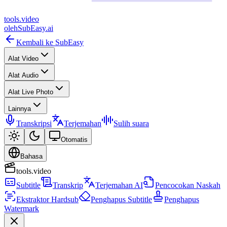
tools
.
video
oleh
SubEasy.ai
Kembali ke SubEasy
Alat Video
Alat Audio
Alat Live Photo
Lainnya
Transkripsi
Terjemahan
Sulih suara
Otomatis
Bahasa
tools.video
Subtitle
Transkrip
Terjemahan AI
Pencocokan Naskah
Ekstraktor Hardsub
Penghapus Subtitle
Penghapus
Watermark