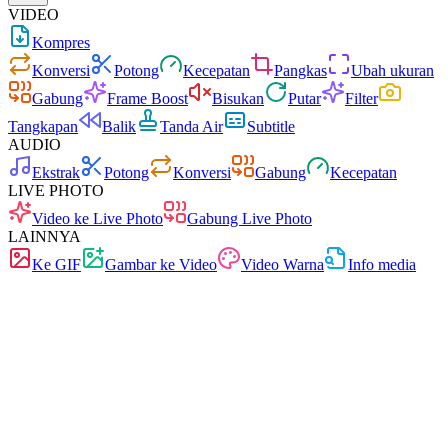
VIDEO
Kompres
Konversi
Potong
Kecepatan
Pangkas
Ubah ukuran
Gabung
Frame Boost
Bisukan
Putar
Filter
Tangkapan
Balik
Tanda Air
Subtitle
AUDIO
Ekstrak
Potong
Konversi
Gabung
Kecepatan
LIVE PHOTO
Video ke Live Photo
Gabung Live Photo
LAINNYA
Ke GIF
Gambar ke Video
Video Warna
Info media
Cepat
Tanpa iklan
0 unggahan
Tanpa pendaftaran
Konverter video