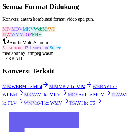
Semua Format Didukung
Konversi antara kombinasi format video apa pun.
MP4
MOV
MKV
WebM
AVI
FLV
WMV
3GP
M4V
Audio Multi-Saluran
5.1 surround
7.1 surround
Stereo
mediabunny
+
ffmpeg.wasm
TERKAIT
Konversi Terkait
MP4
WEBM ke MP4
MP4
MKV ke MP4
WEB
AVI ke
WEBM
MKV
AVI ke MKV
MOV
AVI ke MOV
FLV
AVI
ke FLV
WMV
AVI ke WMV
TS
AVI ke TS