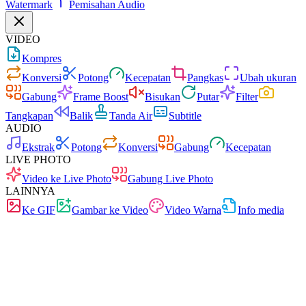
Watermark
Pemisahan Audio
VIDEO
Kompres
Konversi
Potong
Kecepatan
Pangkas
Ubah ukuran
Gabung
Frame Boost
Bisukan
Putar
Filter
Tangkapan
Balik
Tanda Air
Subtitle
AUDIO
Ekstrak
Potong
Konversi
Gabung
Kecepatan
LIVE PHOTO
Video ke Live Photo
Gabung Live Photo
LAINNYA
Ke GIF
Gambar ke Video
Video Warna
Info media
Cepat
Tanpa iklan
0 unggahan
Tanpa pendaftaran