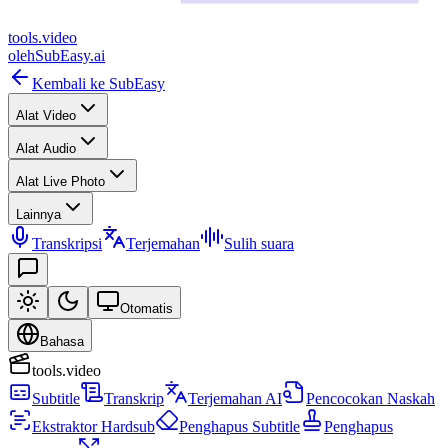
tools
.
video
oleh
SubEasy.ai
Kembali ke SubEasy
Alat Video
Alat Audio
Alat Live Photo
Lainnya
Transkripsi
Terjemahan
Sulih suara
Otomatis
Bahasa
tools.video
Subtitle
Transkrip
Terjemahan AI
Pencocokan Naskah
Ekstraktor Hardsub
Penghapus Subtitle
Penghapus