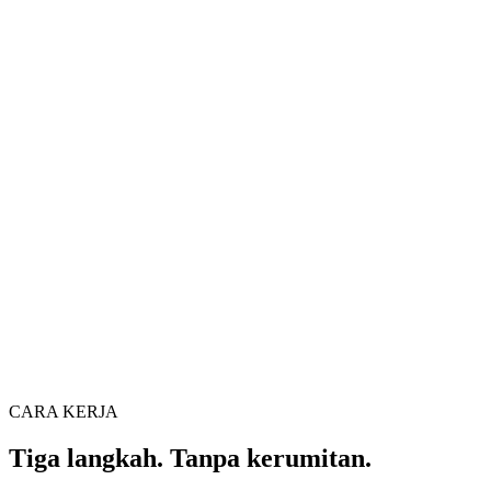
Konverter video
Konversi video antar format dengan bebas
Seret file video ke sini
Mendukung MP4, MKV, AVI, MOV, WebM dan lainnya
atau
Seret file
Telusuri file
video ke sini
.
Telusuri file
.
Ekstrak dari URL
Ekstrak
CARA KERJA
Tiga langkah. Tanpa kerumitan.