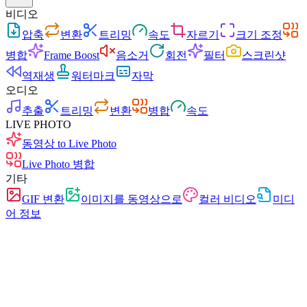
비디오
압축
변환
트리밍
속도
자르기
크기 조정
병합
Frame Boost
음소거
회전
필터
스크린샷
역재생
워터마크
자막
오디오
추출
트리밍
변환
병합
속도
LIVE PHOTO
동영상 to Live Photo
Live Photo 병합
기타
GIF 변환
이미지를 동영상으로
컬러 비디오
미디
어 정보
무료
광고 없음
업로드 없음
가입 불필요