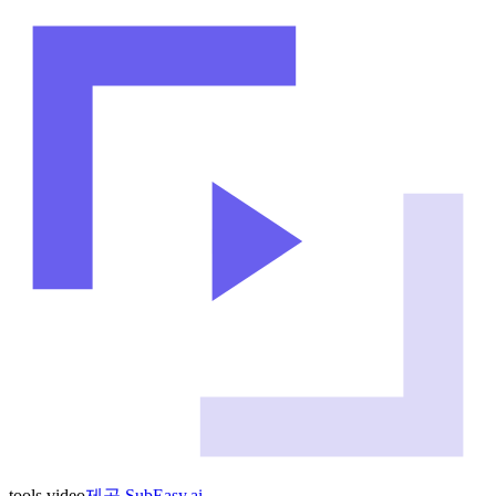
tools
.
video
제공
SubEasy.ai