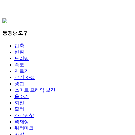
동영상 도구
압축
변환
트리밍
속도
자르기
크기 조정
병합
스마트 프레임 보간
음소거
회전
필터
스크린샷
역재생
워터마크
자막