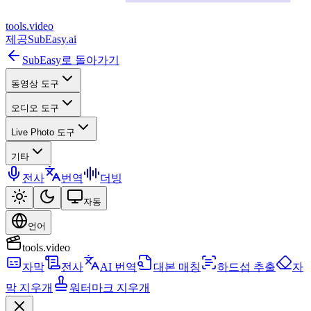
tools
.
video
제공
SubEasy.ai
SubEasy로 돌아가기
동영상 도구
오디오 도구
Live Photo 도구
기타
전사
번역
더빙
자동
언어
tools.video
자막
전사
AI 번역
대본 매칭
하드섭 추출
자
막 지우개
워터마크 지우개