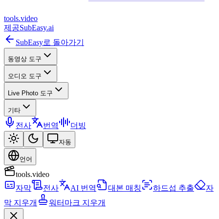
tools
.
video
제공
SubEasy.ai
SubEasy로 돌아가기
동영상 도구
오디오 도구
Live Photo 도구
기타
전사
번역
더빙
자동
언어
tools.video
자막
전사
AI 번역
대본 매칭
하드섭 추출
자
막 지우개
워터마크 지우개