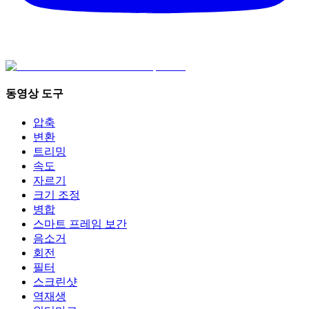
동영상 도구
압축
변환
트리밍
속도
자르기
크기 조정
병합
스마트 프레임 보간
음소거
회전
필터
스크린샷
역재생