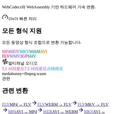
WebCodecs와 WebAssembly 기반 하드웨어 가속 변환.
10x
더 빠른 처리
모든 형식 지원
모든 동영상 형식 조합으로 변환 가능합니다.
MP4
MOV
MKV
WebM
AVI
FLV
WMV
3GP
M4V
멀티채널 오디오
5.1 서라운드
7.1 서라운드
스테레오
mediabunny
+
ffmpeg.wasm
관련
관련 변환
FLV
MP4 → FLV
FLV
WEBM → FLV
FLV
MKV → FLV
MP4
AVI → MP4
WEB
AVI → WEBM
MKV
AVI →