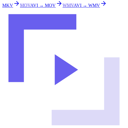
MKV
MOV
AVI → MOV
WMV
AVI → WMV