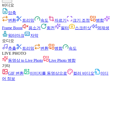
비디오
압축
변환
트리밍
속도
자르기
크기 조정
병합
Frame Boost
음소거
회전
필터
스크린샷
역재생
워터마크
자막
오디오
추출
트리밍
변환
병합
속도
LIVE PHOTO
동영상 to Live Photo
Live Photo 병합
기타
GIF 변환
이미지를 동영상으로
컬러 비디오
미디
어 정보
빠름
광고 없음
업로드 없음
가입 불필요