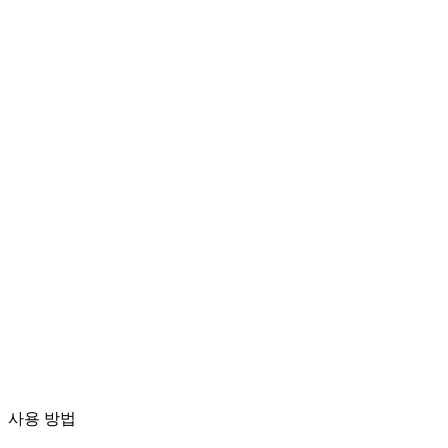
동영상 변환
다양한 형식 간 동영상 자유 변환
동영상 파일을 여기에 드롭
MP4, MKV, AVI, MOV, WebM 등 지원
또는
동영상 파
파일 찾아보기
일을 여기에 드롭
.
파일 찾아보기
.
URL에서 추출
추출
사용 방법