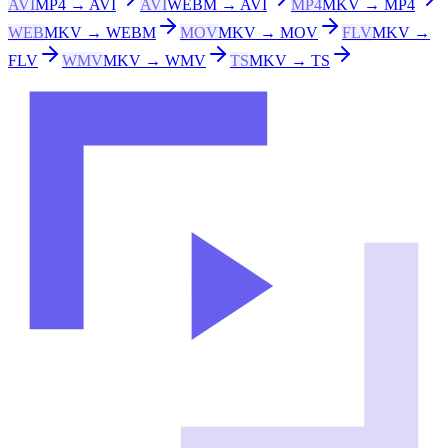
AVI
MP4 → AVI
AVI
WEBM → AVI
MP4
MKV → MP4
WEB
MKV → WEBM
MOV
MKV → MOV
FLV
MKV →
FLV
WMV
MKV → WMV
TS
MKV → TS