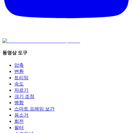
동영상 도구
압축
변환
트리밍
속도
자르기
크기 조정
병합
스마트 프레임 보간
음소거
회전
필터