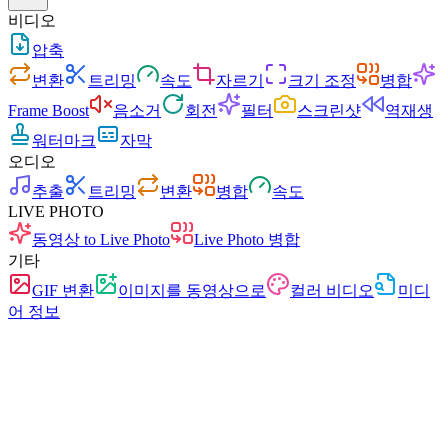
비디오
압축
변환
트리밍
속도
자르기
크기 조정
병합
Frame Boost
음소거
회전
필터
스크린샷
역재생
워터마크
자막
오디오
추출
트리밍
변환
병합
속도
LIVE PHOTO
동영상 to Live Photo
Live Photo 병합
기타
GIF 변환
이미지를 동영상으로
컬러 비디오
미디
어 정보
빠름
광고 없음
업로드 없음
가입 불필요