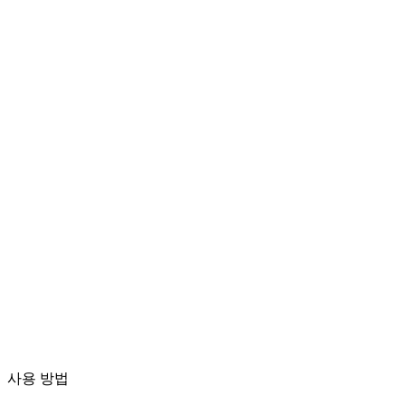
동영상 변환
다양한 형식 간 동영상 자유 변환
동영상 파일을 여기에 드롭
MP4, MKV, AVI, MOV, WebM 등 지원
또는
동영상 파
파일 찾아보기
일을 여기에 드롭
.
파일 찾아보기
.
URL에서 추출
추출
사용 방법