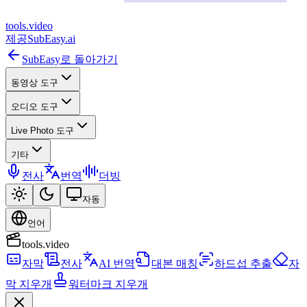
tools
.
video
제공
SubEasy.ai
SubEasy로 돌아가기
동영상 도구
오디오 도구
Live Photo 도구
기타
전사
번역
더빙
자동
언어
tools.video
자막
전사
AI 번역
대본 매칭
하드섭 추출
자
막 지우개
워터마크 지우개