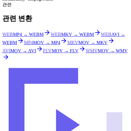
관련
관련 변환
WEB
MP4 → WEBM
WEB
MKV → WEBM
WEB
AVI →
WEBM
MP4
MOV → MP4
MKV
MOV → MKV
AVI
MOV → AVI
FLV
MOV → FLV
WMV
MOV → WMV