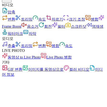
비디오
압축
변환
트리밍
속도
자르기
크기 조정
병합
Frame Boost
음소거
회전
필터
스크린샷
역재생
워터마크
자막
오디오
추출
트리밍
변환
병합
속도
LIVE PHOTO
동영상 to Live Photo
Live Photo 병합
기타
GIF 변환
이미지를 동영상으로
컬러 비디오
미디
어 정보
빠름
광고 없음
업로드 없음
가입 불필요