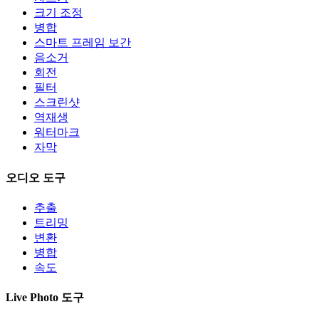
크기 조정
병합
스마트 프레임 보간
음소거
회전
필터
스크린샷
역재생
워터마크
자막
오디오 도구
추출
트리밍
변환
병합
속도
Live Photo 도구