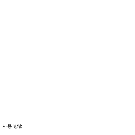
동영상 변환
다양한 형식 간 동영상 자유 변환
동영상 파일을 여기에 드롭
MP4, MKV, AVI, MOV, WebM 등 지원
또는
동영상 파
파일 찾아보기
일을 여기에 드롭
.
파일 찾아보기
.
URL에서 추출
추출
사용 방법