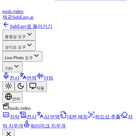
tools
.
video
제공
SubEasy.ai
SubEasy로 돌아가기
동영상 도구
오디오 도구
Live Photo 도구
기타
전사
번역
더빙
자동
언어
tools.video
자막
전사
AI 번역
대본 매칭
하드섭 추출
자
막 지우개
워터마크 지우개