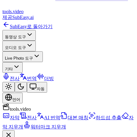
tools
.
video
제공
SubEasy.ai
SubEasy로 돌아가기
동영상 도구
오디오 도구
Live Photo 도구
기타
전사
번역
더빙
자동
언어
tools.video
자막
전사
AI 번역
대본 매칭
하드섭 추출
자
막 지우개
워터마크 지우개