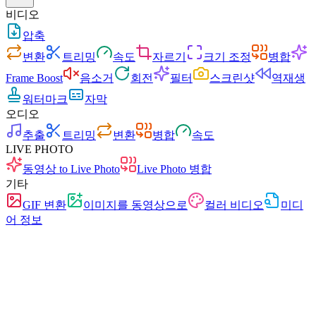
비디오
압축
변환
트리밍
속도
자르기
크기 조정
병합
Frame Boost
음소거
회전
필터
스크린샷
역재생
워터마크
자막
오디오
추출
트리밍
변환
병합
속도
LIVE PHOTO
동영상 to Live Photo
Live Photo 병합
기타
GIF 변환
이미지를 동영상으로
컬러 비디오
미디
어 정보
빠름
광고 없음
업로드 없음
가입 불필요