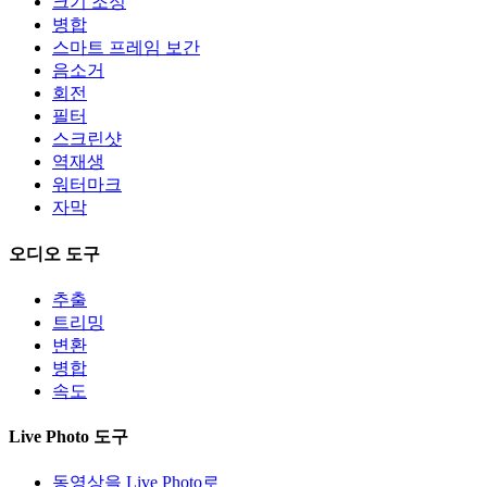
크기 조정
병합
스마트 프레임 보간
음소거
회전
필터
스크린샷
역재생
워터마크
자막
오디오 도구
추출
트리밍
변환
병합
속도
Live Photo 도구
동영상을 Live Photo로