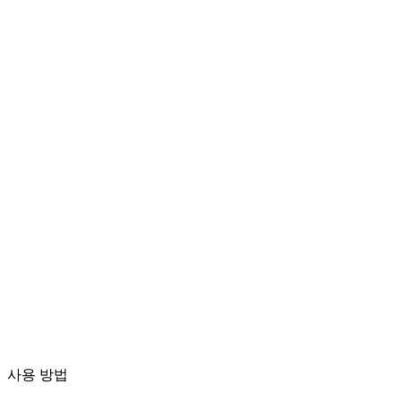
동영상 변환
다양한 형식 간 동영상 자유 변환
동영상 파일을 여기에 드롭
MP4, MKV, AVI, MOV, WebM 등 지원
또는
동영상 파
파일 찾아보기
일을 여기에 드롭
.
파일 찾아보기
.
URL에서 추출
추출
사용 방법