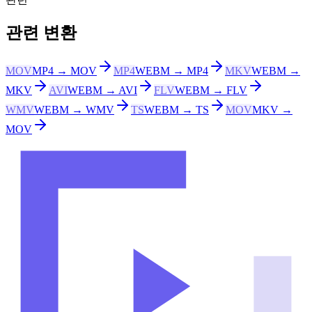
관련 변환
MOV
MP4 → MOV
MP4
WEBM → MP4
MKV
WEBM →
MKV
AVI
WEBM → AVI
FLV
WEBM → FLV
WMV
WEBM → WMV
TS
WEBM → TS
MOV
MKV →
MOV