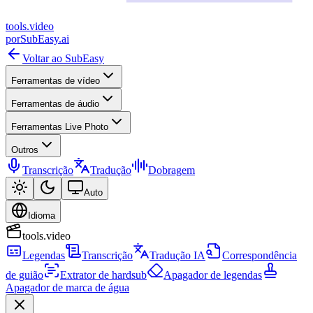
tools
.
video
por
SubEasy.ai
Voltar ao SubEasy
Ferramentas de vídeo
Ferramentas de áudio
Ferramentas Live Photo
Outros
Transcrição
Tradução
Dobragem
Auto
Idioma
tools.video
Legendas
Transcrição
Tradução IA
Correspondência
de guião
Extrator de hardsub
Apagador de legendas
Apagador de marca de água