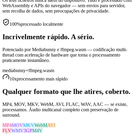
Os teus ficheiros nunca saem do dispositivo. Tudo é processado com
WebAssembly e APIs do navegador — sem envios para servidor,
sem recolha de dados, sem preocupações de privacidade.
100%
processado localmente
Incrivelmente rápido. A sério.
Potenciado por Mediabunny e ffmpeg.wasm — codificação multi-
thread com aceleração de hardware que torna o processamento
praticamente instantâneo.
mediabunny
+
ffmpeg.wasm
10x
processamento mais rápido
Qualquer formato que lhe atires, coberto.
MP4, MOV, MKV, WebM, AVI, FLAC, WAV, AAC — se existe,
processamos. Áudio multicanal completo com preservação de
surround.
MP4
MOV
MKV
WebM
AVI
FLV
WMV
3GP
M4V