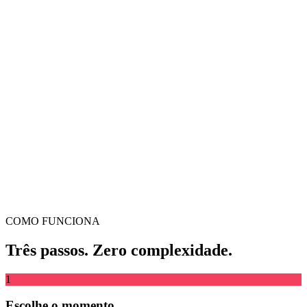
Converte um clip de vídeo numa Live Photo iOS real
Arrasta e larga o vídeo aqui
Suporta MP4, MKV, AVI, MOV, WebM e mais
ou
Arrasta
Explorar ficheiros
e larga o vídeo aqui
.
Explorar ficheiros
.
Extrair de URL
Extrair
COMO FUNCIONA
Três passos. Zero complexidade.
1
Escolhe o momento