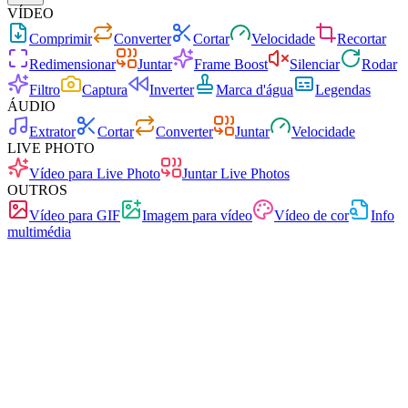
VÍDEO
Comprimir
Converter
Cortar
Velocidade
Recortar
Redimensionar
Juntar
Frame Boost
Silenciar
Rodar
Filtro
Captura
Inverter
Marca d'água
Legendas
ÁUDIO
Extrator
Cortar
Converter
Juntar
Velocidade
LIVE PHOTO
Vídeo para Live Photo
Juntar Live Photos
OUTROS
Vídeo para GIF
Imagem para vídeo
Vídeo de cor
Info
multimédia
Grátis
Sem anúncios
0 carregamentos
Sem registo
Vídeo para Live Photo