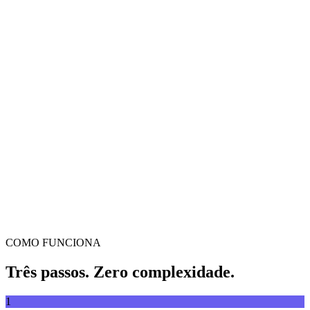
Conversor de vídeo
Converta vídeos entre qualquer formato
Arrasta e larga o vídeo aqui
Suporta MP4, MKV, AVI, MOV, WebM e mais
ou
Arrasta
Explorar ficheiros
e larga o vídeo aqui
.
Explorar ficheiros
.
Extrair de URL
Extrair
COMO FUNCIONA
Três passos. Zero complexidade.
1