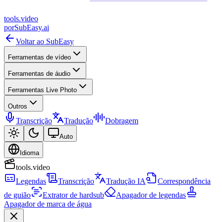
tools
.
video
por
SubEasy.ai
Voltar ao SubEasy
Ferramentas de vídeo
Ferramentas de áudio
Ferramentas Live Photo
Outros
Transcrição
Tradução
Dobragem
Auto
Idioma
tools.video
Legendas
Transcrição
Tradução IA
Correspondência
de guião
Extrator de hardsub
Apagador de legendas
Apagador de marca de água