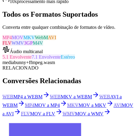
10x
processamento mais rápido
Todos os Formatos Suportados
Converta entre qualquer combinação de formatos de vídeo.
MP4
MOV
MKV
WebM
AVI
FLV
WMV
3GP
M4V
Áudio multicanal
5.1 Envolvente
7.1 Envolvente
Estéreo
mediabunny
+
ffmpeg.wasm
RELACIONADO
Conversões Relacionadas
WEB
MP4 a WEBM
WEB
MKV a WEBM
WEB
AVI a
WEBM
MP4
MOV a MP4
MKV
MOV a MKV
AVI
MOV
a AVI
FLV
MOV a FLV
WMV
MOV a WMV