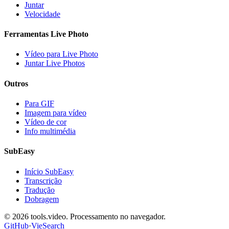
Juntar
Velocidade
Ferramentas Live Photo
Vídeo para Live Photo
Juntar Live Photos
Outros
Para GIF
Imagem para vídeo
Vídeo de cor
Info multimédia
SubEasy
Início SubEasy
Transcrição
Tradução
Dobragem
© 2026 tools.video. Processamento no navegador.
GitHub
·
VieSearch