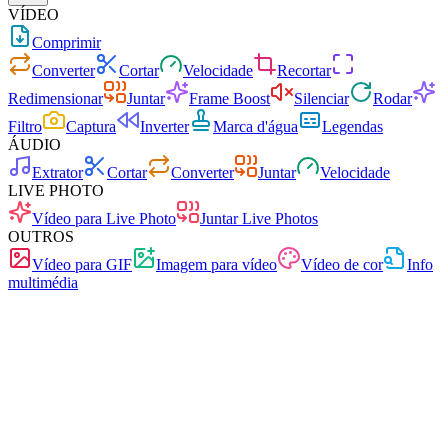
VÍDEO
Comprimir
Converter
Cortar
Velocidade
Recortar
Redimensionar
Juntar
Frame Boost
Silenciar
Rodar
Filtro
Captura
Inverter
Marca d'água
Legendas
ÁUDIO
Extrator
Cortar
Converter
Juntar
Velocidade
LIVE PHOTO
Vídeo para Live Photo
Juntar Live Photos
OUTROS
Vídeo para GIF
Imagem para vídeo
Vídeo de cor
Info
multimédia
Rápido
Sem anúncios
0 carregamentos
Sem registo