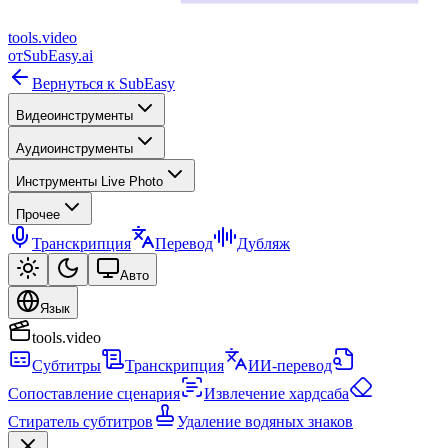
tools
.
video
от
SubEasy.ai
Вернуться к SubEasy
Видеоинструменты
Аудиоинструменты
Инструменты Live Photo
Прочее
Транскрипция
Перевод
Дубляж
Авто
Язык
tools.video
Субтитры
Транскрипция
ИИ-перевод
Сопоставление сценария
Извлечение хардсаба
Стиратель субтитров
Удаление водяных знаков