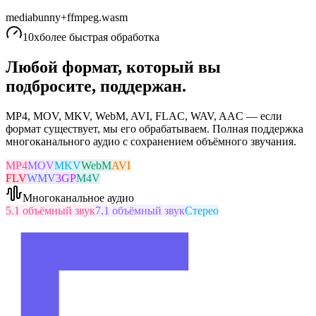
mediabunny
+
ffmpeg.wasm
10x
более быстрая обработка
Любой формат, который вы
подбросите, поддержан.
MP4, MOV, MKV, WebM, AVI, FLAC, WAV, AAC — если
формат существует, мы его обрабатываем. Полная поддержка
многоканального аудио с сохранением объёмного звучания.
MP4
MOV
MKV
WebM
AVI
FLV
WMV
3GP
M4V
Многоканальное аудио
5.1 объёмный звук
7.1 объёмный звук
Стерео