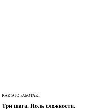
Сжатие видео
Существенное сжатие видео без потери качества
Перетащите видеофайл сюда
Поддержка MP4, MKV, AVI, MOV, WebM и др.
или
Обзор файлов
Перетащите видеофайл сюда
.
Обзор файлов
.
Извлечь из URL
Извлечь
КАК ЭТО РАБОТАЕТ
Три шага. Ноль сложности.