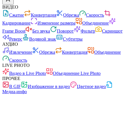
ВИДЕО
Сжатие
Конвертация
Обрезка
Скорость
Кадрирование
Изменение размера
Объединение
Frame Boost
Без звука
Поворот
Фильтр
Скриншот
Реверс
Водяной знак
Субтитры
АУДИО
Извлечение
Обрезка
Конвертация
Объединение
Скорость
LIVE PHOTO
Видео в Live Photo
Объединение Live Photo
ПРОЧЕЕ
В GIF
Изображение в видео
Цветное видео
Медиа-инфо
Быстро
Без рекламы
0 загрузок
Без регистрации