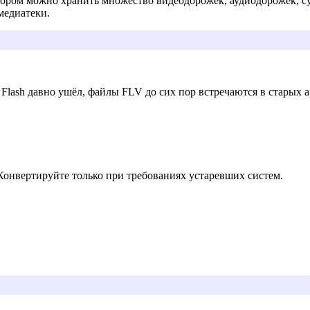
ром можно хранить множество видеодорожек, аудиодорожек, су
медиатеки.
Flash давно ушёл, файлы FLV до сих пор встречаются в старых 
нвертируйте только при требованиях устаревших систем.