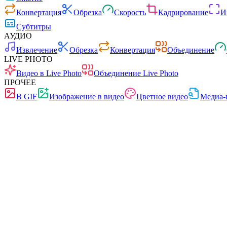
Конвертация
Обрезка
Скорость
Кадрирование
И
Субтитры
АУДИО
Извлечение
Обрезка
Конвертация
Объединение
LIVE PHOTO
Видео в Live Photo
Объединение Live Photo
ПРОЧЕЕ
В GIF
Изображение в видео
Цветное видео
Медиа-
Быстро
Без рекламы
0 загрузок
Без регистрации
Конвертер видео
Конвертация видео между любыми форматами