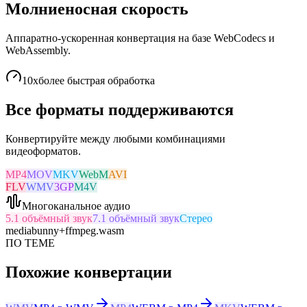
Молниеносная скорость
Аппаратно-ускоренная конвертация на базе WebCodecs и
WebAssembly.
10x
более быстрая обработка
Все форматы поддерживаются
Конвертируйте между любыми комбинациями
видеоформатов.
MP4
MOV
MKV
WebM
AVI
FLV
WMV
3GP
M4V
Многоканальное аудио
5.1 объёмный звук
7.1 объёмный звук
Стерео
mediabunny
+
ffmpeg.wasm
ПО ТЕМЕ
Похожие конвертации