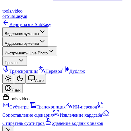
tools
.
video
от
SubEasy.ai
Вернуться к SubEasy
Видеоинструменты
Аудиоинструменты
Инструменты Live Photo
Прочее
Транскрипция
Перевод
Дубляж
Авто
Язык
tools.video
Субтитры
Транскрипция
ИИ-перевод
Сопоставление сценария
Извлечение хардсаба
Стиратель субтитров
Удаление водяных знаков