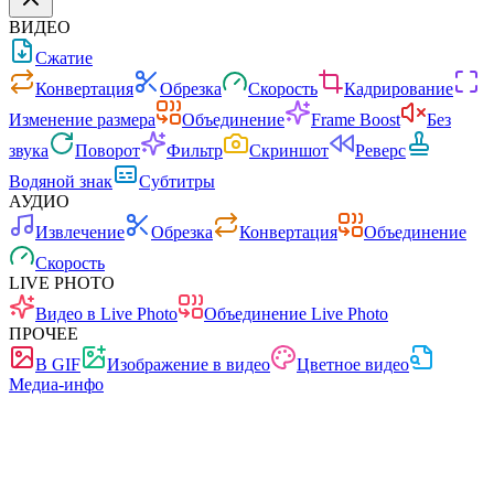
ВИДЕО
Сжатие
Конвертация
Обрезка
Скорость
Кадрирование
Изменение размера
Объединение
Frame Boost
Без
звука
Поворот
Фильтр
Скриншот
Реверс
Водяной знак
Субтитры
АУДИО
Извлечение
Обрезка
Конвертация
Объединение
Скорость
LIVE PHOTO
Видео в Live Photo
Объединение Live Photo
ПРОЧЕЕ
В GIF
Изображение в видео
Цветное видео
Медиа-инфо
Быстро
Без рекламы
0 загрузок