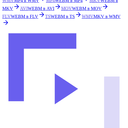
WMV
MP4 в WMV
MP4
WEBM в MP4
MKV
WEBM в
MKV
AVI
WEBM в AVI
MOV
WEBM в MOV
FLV
WEBM в FLV
TS
WEBM в TS
WMV
MKV в WMV