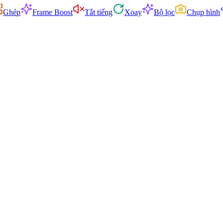
Ghép
Frame Boost
Tắt tiếng
Xoay
Bộ lọc
Chụp hình