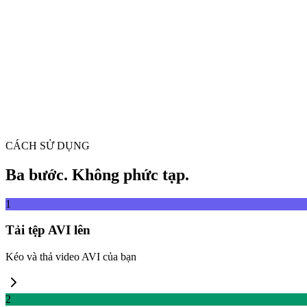
Kéo và thả tệp video vào đây
Hỗ trợ MP4, MKV, AVI, MOV, WebM và hơn nữa
hoặc
Kéo và thả tệp v
Duyệt tệp
Trích xuất từ URL
Trích xuất
CÁCH SỬ DỤNG
Ba bước. Không phức tạp.
1
Tải tệp AVI lên
Kéo và thả video AVI của bạn
2