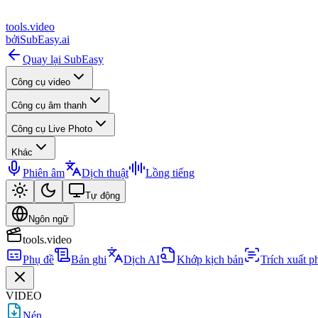
tools
.
video
bởi
SubEasy.ai
Quay lại SubEasy
Công cụ video
Công cụ âm thanh
Công cụ Live Photo
Khác
Phiên âm
Dịch thuật
Lồng tiếng
Tự động
Ngôn ngữ
tools.video
Phụ đề
Bản ghi
Dịch AI
Khớp kịch bản
Trích xuất p
VIDEO
Nén