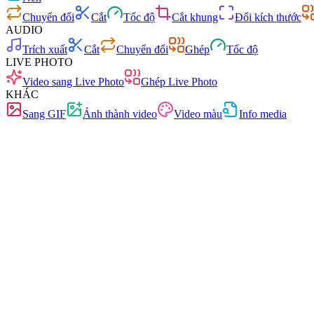
Chuyển đổi
Cắt
Tốc độ
Cắt khung
Đổi kích thước
AUDIO
Trích xuất
Cắt
Chuyển đổi
Ghép
Tốc độ
LIVE PHOTO
Video sang Live Photo
Ghép Live Photo
KHÁC
Sang GIF
Ảnh thành video
Video màu
Info media
Nhanh
Không quảng cáo
0 tải lên
Không cần đăng ký
Chuyển đổi video
Chuyển đổi video giữa mọi định dạng