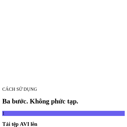
Chuyển đổi video giữa mọi định dạng
Kéo và thả tệp video vào đây
Hỗ trợ MP4, MKV, AVI, MOV, WebM và hơn nữa
hoặc
Kéo và thả tệp
Duyệt tệp
video vào đây
.
Duyệt tệp
.
Trích xuất từ URL
Trích xuất
CÁCH SỬ DỤNG
Ba bước. Không phức tạp.
1
Tải tệp AVI lên