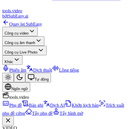
tools
.
video
bởi
SubEasy.ai
Quay lại SubEasy
Công cụ video
Công cụ âm thanh
Công cụ Live Photo
Khác
Phiên âm
Dịch thuật
Lồng tiếng
Tự động
Ngôn ngữ
tools.video
Phụ đề
Bản ghi
Dịch AI
Khớp kịch bản
Trích xuất
phụ đề cứng
Tẩy phụ đề
Tẩy hình mờ
VIDEO