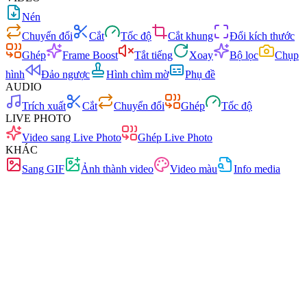
Nén
Chuyển đổi
Cắt
Tốc độ
Cắt khung
Đổi kích thước
Ghép
Frame Boost
Tắt tiếng
Xoay
Bộ lọc
Chụp
hình
Đảo ngược
Hình chìm mờ
Phụ đề
AUDIO
Trích xuất
Cắt
Chuyển đổi
Ghép
Tốc độ
LIVE PHOTO
Video sang Live Photo
Ghép Live Photo
KHÁC
Sang GIF
Ảnh thành video
Video màu
Info media
Nhanh
Không quảng cáo
0 tải lên
Không cần đăng ký
Chuyển đổi video