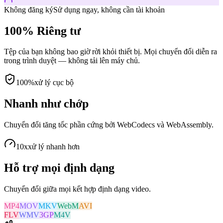
Không đăng ký
Sử dụng ngay, không cần tài khoản
100% Riêng tư
Tệp của bạn không bao giờ rời khỏi thiết bị. Mọi chuyển đổi diễn ra
trong trình duyệt — không tải lên máy chủ.
100%
xử lý cục bộ
Nhanh như chớp
Chuyển đổi tăng tốc phần cứng bởi WebCodecs và WebAssembly.
10x
xử lý nhanh hơn
Hỗ trợ mọi định dạng
Chuyển đổi giữa mọi kết hợp định dạng video.
MP4
MOV
MKV
WebM
AVI
FLV
WMV
3GP
M4V