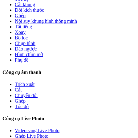
Cắt khung
Đổi kích thước
Ghép
Nội suy khung hình thông minh
Tắt tiếng
Xoay
Bộ lọc
Chụp hình
Đảo ngược
Hình chìm mờ
Phụ đề
Công cụ âm thanh
Trích xuất
Cắt
Chuyển đổi
Ghép
Tốc độ
Công cụ Live Photo
Video sang Live Photo
Ghép Live Photo