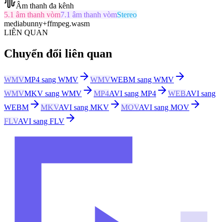
Âm thanh đa kênh
5.1 âm thanh vòm
7.1 âm thanh vòm
Stereo
mediabunny
+
ffmpeg.wasm
LIÊN QUAN
Chuyển đổi liên quan
WMV
MP4 sang WMV
WMV
WEBM sang WMV
WMV
MKV sang WMV
MP4
AVI sang MP4
WEB
AVI sang
WEBM
MKV
AVI sang MKV
MOV
AVI sang MOV
FLV
AVI sang FLV