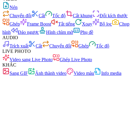
Nén
Chuyển đổi
Cắt
Tốc độ
Cắt khung
Đổi kích thước
Ghép
Frame Boost
Tắt tiếng
Xoay
Bộ lọc
Chụp
hình
Đảo ngược
Hình chìm mờ
Phụ đề
AUDIO
Trích xuất
Cắt
Chuyển đổi
Ghép
Tốc độ
LIVE PHOTO
Video sang Live Photo
Ghép Live Photo
KHÁC
Sang GIF
Ảnh thành video
Video màu
Info media
Nhanh
Không quảng cáo
0 tải lên
Không cần đăng ký
Chuyển đổi video