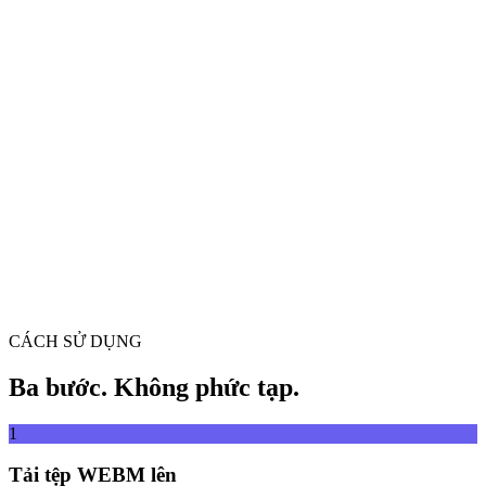
Chuyển đổi video giữa mọi định dạng
Kéo và thả tệp video vào đây
Hỗ trợ MP4, MKV, AVI, MOV, WebM và hơn nữa
hoặc
Kéo và thả tệp
Duyệt tệp
video vào đây
.
Duyệt tệp
.
Trích xuất từ URL
Trích xuất
CÁCH SỬ DỤNG
Ba bước. Không phức tạp.
1
Tải tệp WEBM lên