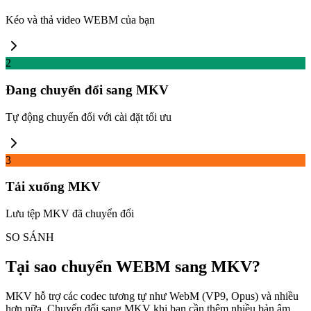
Kéo và thả video WEBM của bạn
2
Đang chuyển đổi sang MKV
Tự động chuyển đổi với cài đặt tối ưu
3
Tải xuống MKV
Lưu tệp MKV đã chuyển đổi
SO SÁNH
Tại sao chuyển WEBM sang MKV?
MKV hỗ trợ các codec tương tự như WebM (VP9, Opus) và nhiều
hơn nữa. Chuyển đổi sang MKV khi bạn cần thêm nhiều bản âm