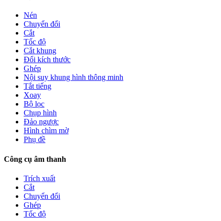
Nén
Chuyển đổi
Cắt
Tốc độ
Cắt khung
Đổi kích thước
Ghép
Nội suy khung hình thông minh
Tắt tiếng
Xoay
Bộ lọc
Chụp hình
Đảo ngược
Hình chìm mờ
Phụ đề
Công cụ âm thanh
Trích xuất
Cắt
Chuyển đổi
Ghép
Tốc độ