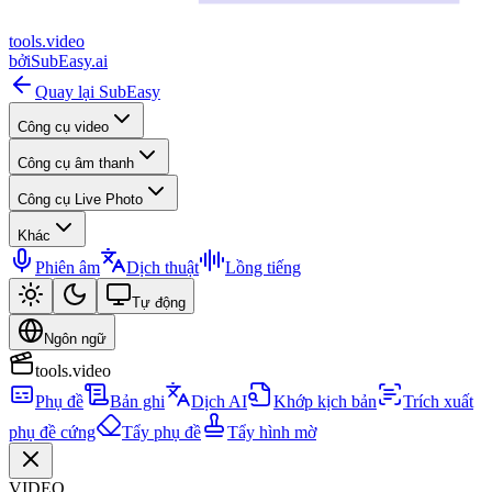
tools
.
video
bởi
SubEasy.ai
Quay lại SubEasy
Công cụ video
Công cụ âm thanh
Công cụ Live Photo
Khác
Phiên âm
Dịch thuật
Lồng tiếng
Tự động
Ngôn ngữ
tools.video
Phụ đề
Bản ghi
Dịch AI
Khớp kịch bản
Trích xuất
phụ đề cứng
Tẩy phụ đề
Tẩy hình mờ
VIDEO