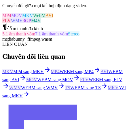
Chuyển đổi giữa mọi kết hợp định dạng video.
MP4
MOV
MKV
WebM
AVI
FLV
WMV
3GP
M4V
Âm thanh đa kênh
5.1 âm thanh vòm
7.1 âm thanh vòm
Stereo
mediabunny
+
ffmpeg.wasm
LIÊN QUAN
Chuyển đổi liên quan
MKV
MP4 sang MKV
MP4
WEBM sang MP4
AVI
WEBM
sang AVI
MOV
WEBM sang MOV
FLV
WEBM sang FLV
WMV
WEBM sang WMV
TS
WEBM sang TS
MKV
AVI
sang MKV