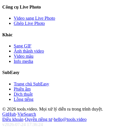
Công cụ Live Photo
Video sang Live Photo
Ghép Live Photo
Khác
Sang GIF
Ảnh thành video
Video màu
Info media
SubEasy
Trang chủ SubEasy
Phiên âm
Dịch thuật
Lồng tiếng
© 2026 tools.video. Mọi xử lý diễn ra trong trình duyệt.
GitHub
·
VieSearch
Điều khoản
·
Quyền riêng tư
·
hello@tools.video
v
2026-07-24 17:36:24