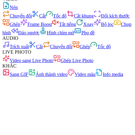
Nén
Chuyển đổi
Cắt
Tốc độ
Cắt khung
Đổi kích thước
Ghép
Frame Boost
Tắt tiếng
Xoay
Bộ lọc
Chụp
hình
Đảo ngược
Hình chìm mờ
Phụ đề
AUDIO
Trích xuất
Cắt
Chuyển đổi
Ghép
Tốc độ
LIVE PHOTO
Video sang Live Photo
Ghép Live Photo
KHÁC
Sang GIF
Ảnh thành video
Video màu
Info media
Nhanh
Không quảng cáo
0 tải lên
Không cần đăng ký
Chuyển đổi video