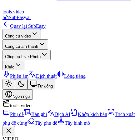
tools
.
video
bởi
SubEasy.ai
Quay lại SubEasy
Công cụ video
Công cụ âm thanh
Công cụ Live Photo
Khác
Phiên âm
Dịch thuật
Lồng tiếng
Tự động
Ngôn ngữ
tools.video
Phụ đề
Bản ghi
Dịch AI
Khớp kịch bản
Trích xuất
phụ đề cứng
Tẩy phụ đề
Tẩy hình mờ
VIDEO