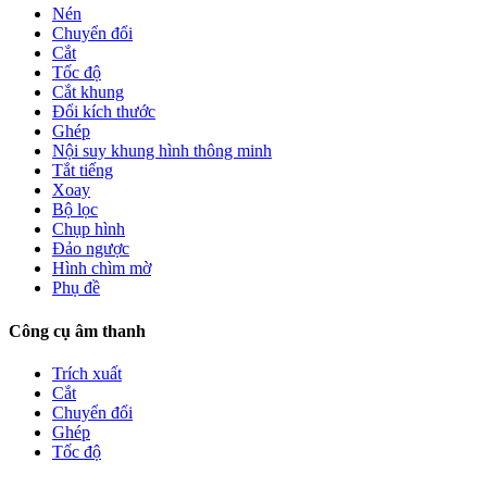
Nén
Chuyển đổi
Cắt
Tốc độ
Cắt khung
Đổi kích thước
Ghép
Nội suy khung hình thông minh
Tắt tiếng
Xoay
Bộ lọc
Chụp hình
Đảo ngược
Hình chìm mờ
Phụ đề
Công cụ âm thanh
Trích xuất
Cắt
Chuyển đổi
Ghép
Tốc độ