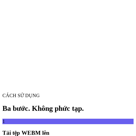
Chuyển đổi video giữa mọi định dạng
Kéo và thả tệp video vào đây
Hỗ trợ MP4, MKV, AVI, MOV, WebM và hơn nữa
hoặc
Kéo và thả tệp
Duyệt tệp
video vào đây
.
Duyệt tệp
.
Trích xuất từ URL
Trích xuất
CÁCH SỬ DỤNG
Ba bước. Không phức tạp.
1
Tải tệp WEBM lên