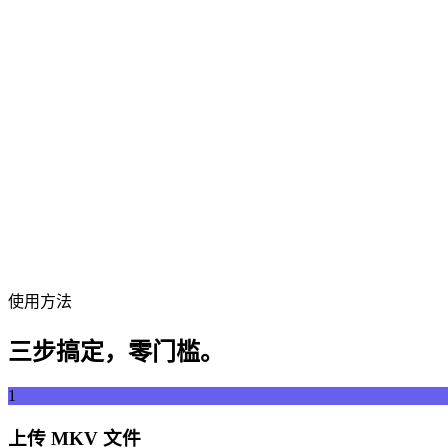
拖拽视频文件到此处
支持 MP4、MKV、AVI、MOV、WebM 等格式
或
拖拽视频文件
浏览文件
从 URL 提取
提取
使用方法
三步搞定，零门槛。
1
上传 MKV 文件