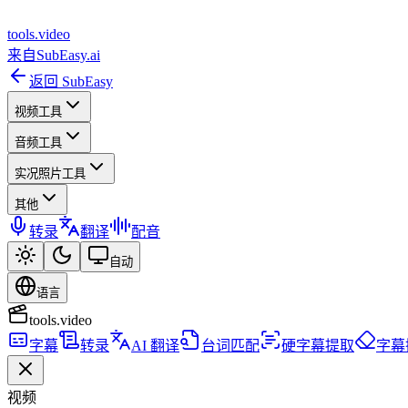
tools
.
video
来自
SubEasy.ai
返回 SubEasy
视频工具
音频工具
实况照片工具
其他
转录
翻译
配音
自动
语言
tools.video
字幕
转录
AI 翻译
台词匹配
硬字幕提取
字幕
视频