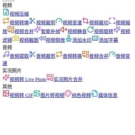
视频
视频压缩
视频转换
视频裁剪
视频变速
视频裁切
视频缩
放
视频合并
智能补帧
视频静音
视频旋转
视频
滤镜
视频截图
视频倒放
添加水印
添加字幕
音频
音频提取
音频裁剪
音频转换
音频合并
音频变
速
实况照片
视频转 Live Photo
实况照片合并
其他
视频转 GIF
图片转视频
纯色视频
媒体信息
快速
无广告
零上传
无需注册