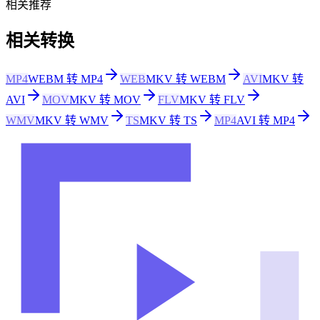
相关推荐
相关转换
MP4
WEBM 转 MP4
WEB
MKV 转 WEBM
AVI
MKV 转
AVI
MOV
MKV 转 MOV
FLV
MKV 转 FLV
WMV
MKV 转 WMV
TS
MKV 转 TS
MP4
AVI 转 MP4