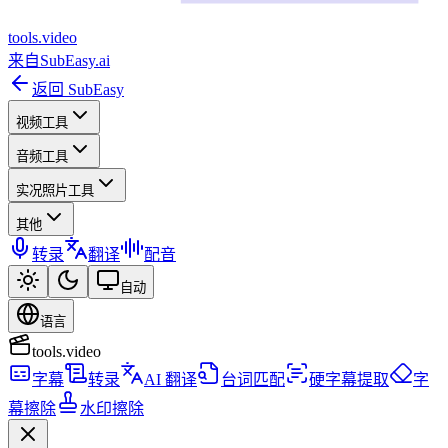
tools
.
video
来自
SubEasy.ai
返回 SubEasy
视频工具
音频工具
实况照片工具
其他
转录
翻译
配音
自动
语言
tools.video
字幕
转录
AI 翻译
台词匹配
硬字幕提取
字
幕擦除
水印擦除