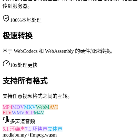
传到服务器。
100%
本地处理
极速转换
基于 WebCodecs 和 WebAssembly 的硬件加速转换。
10x
处理更快
支持所有格式
支持任意视频格式之间的互转。
MP4
MOV
MKV
WebM
AVI
FLV
WMV
3GP
M4V
多声道音频
5.1 环绕声
7.1 环绕声
立体声
mediabunny
+
ffmpeg.wasm