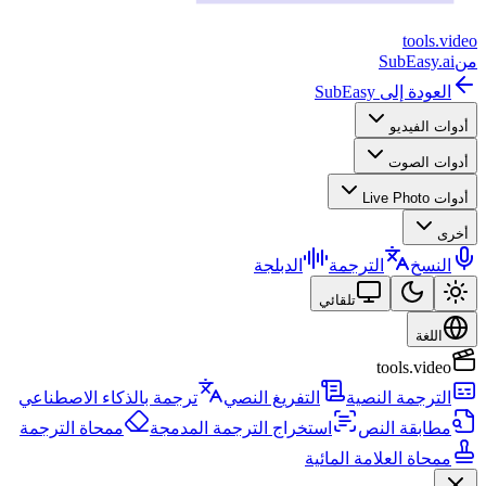
tools
.
video
من
SubEasy.ai
العودة إلى SubEasy
أدوات الفيديو
أدوات الصوت
أدوات Live Photo
أخرى
النسخ
الترجمة
الدبلجة
تلقائي
اللغة
tools.video
الترجمة النصية
التفريغ النصي
ترجمة بالذكاء الاصطناعي
مطابقة النص
استخراج الترجمة المدمجة
ممحاة الترجمة
ممحاة العلامة المائية