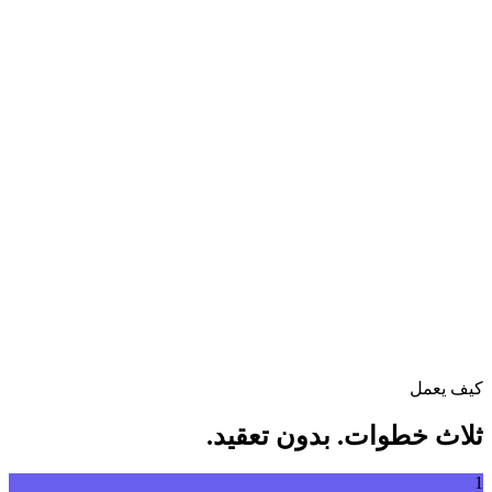
تحويل الفيديو بين مختلف الصيغ بحرية
اسحب ملف الفيديو إلى هنا
يدعم MP4, MKV, AVI, MOV, WebM والمزيد
أو
اسحب
تصفح الملفات
ملف الفيديو إلى هنا
.
تصفح الملفات
.
استخراج من رابط
استخراج
كيف يعمل
ثلاث خطوات. بدون تعقيد.
1