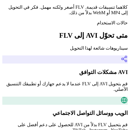
كلاهما تنسيقات قديمة. FLV أصغر ولكنه مهمل. فكر في التحويل
إلى MP4 أو WebM بدلاً من ذلك.
حالات الاستخدام
متى تحوّل AVI إلى FLV
سيناريوهات شائعة لهذا التحويل
AVI مشكلات التوافق
قم بتحويل AVI إلى FLV عندما لا يدعم جهازك أو تطبيقك التنسيق
الأصلي.
الويب ووسائل التواصل الاجتماعي
قم بتحميل FLV بدلاً من AVI للحصول على دعم أفضل على