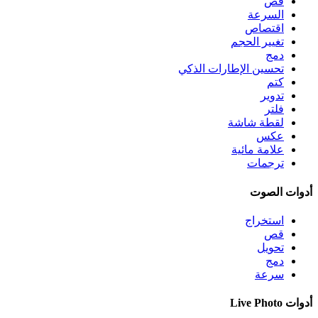
قص
السرعة
اقتصاص
تغيير الحجم
دمج
تحسين الإطارات الذكي
كتم
تدوير
فلتر
لقطة شاشة
عكس
علامة مائية
ترجمات
أدوات الصوت
استخراج
قص
تحويل
دمج
سرعة
أدوات Live Photo