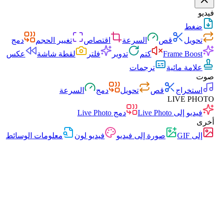
فيديو
ضغط
تحويل
قص
السرعة
اقتصاص
تغيير الحجم
دمج
Frame Boost
كتم
تدوير
فلتر
لقطة شاشة
عكس
علامة مائية
ترجمات
صوت
استخراج
قص
تحويل
دمج
السرعة
LIVE PHOTO
فيديو إلى Live Photo
دمج Live Photo
أخرى
إلى GIF
صورة إلى فيديو
فيديو لون
معلومات الوسائط
سريع
بدون إعلانات
0 رفع
بدون تسجيل
محول الفيديو