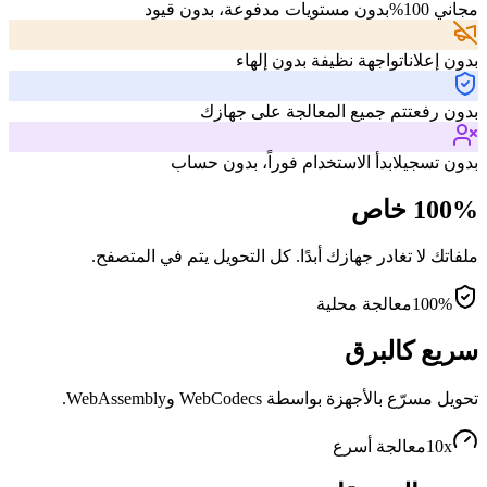
مجاني 100%
بدون مستويات مدفوعة، بدون قيود
بدون إعلانات
واجهة نظيفة بدون إلهاء
بدون رفع
تتم جميع المعالجة على جهازك
بدون تسجيل
ابدأ الاستخدام فوراً، بدون حساب
100% خاص
ملفاتك لا تغادر جهازك أبدًا. كل التحويل يتم في المتصفح.
100%
معالجة محلية
سريع كالبرق
تحويل مسرّع بالأجهزة بواسطة WebCodecs وWebAssembly.
10x
معالجة أسرع