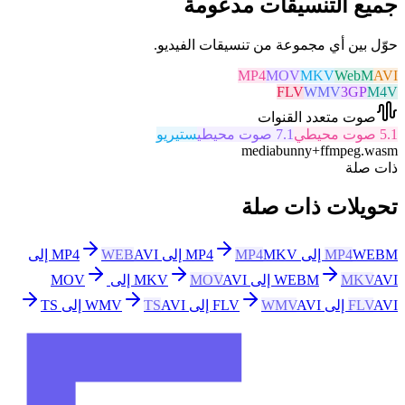
جميع التنسيقات مدعومة
حوّل بين أي مجموعة من تنسيقات الفيديو.
MP4
MOV
MKV
WebM
AVI
FLV
WMV
3GP
M4V
صوت متعدد القنوات
5.1 صوت محيطي
7.1 صوت محيطي
ستيريو
mediabunny
+
ffmpeg.wasm
ذات صلة
تحويلات ذات صلة
WEBM إلى MP4
MP4
MKV إلى MP4
MP4
WEB
AVI إلى
AVI إلى MKV
MKV
WEBM
AVI إلى MOV
MOV
AVI إلى FLV
FLV
AVI إلى WMV
WMV
AVI إلى TS
TS