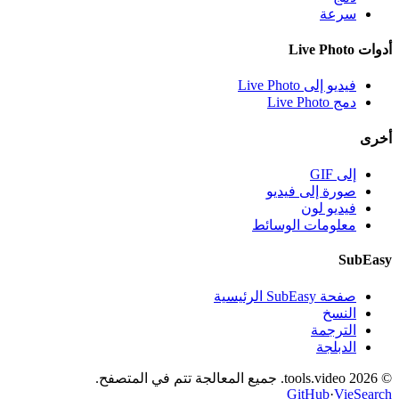
سرعة
أدوات Live Photo
فيديو إلى Live Photo
دمج Live Photo
أخرى
إلى GIF
صورة إلى فيديو
فيديو لون
معلومات الوسائط
SubEasy
صفحة SubEasy الرئيسية
النسخ
الترجمة
الدبلجة
© 2026 tools.video. جميع المعالجة تتم في المتصفح.
GitHub
·
VieSearch