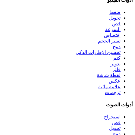
أدوات الفيديو
ضغط
تحويل
قص
السرعة
اقتصاص
تغيير الحجم
دمج
تحسين الإطارات الذكي
كتم
تدوير
فلتر
لقطة شاشة
عكس
علامة مائية
ترجمات
أدوات الصوت
استخراج
قص
تحويل
دمج