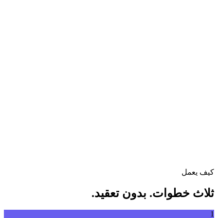
تحويل الفيديو بين مختلف الصيغ بحرية
اسحب ملف الفيديو إلى هنا
يدعم MP4, MKV, AVI, MOV, WebM والمزيد
أو
اسحب
تصفح الملفات
ملف الفيديو إلى هنا
.
تصفح الملفات
.
استخراج من رابط
استخراج
كيف يعمل
ثلاث خطوات. بدون تعقيد.
1