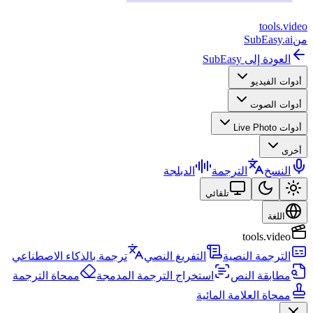
tools
.
video
من
SubEasy.ai
العودة إلى SubEasy
أدوات الفيديو
أدوات الصوت
أدوات Live Photo
أخرى
النسخ
الترجمة
الدبلجة
تلقائي
اللغة
tools.video
الترجمة النصية
التفريغ النصي
ترجمة بالذكاء الاصطناعي
مطابقة النص
استخراج الترجمة المدمجة
ممحاة الترجمة
ممحاة العلامة المائية