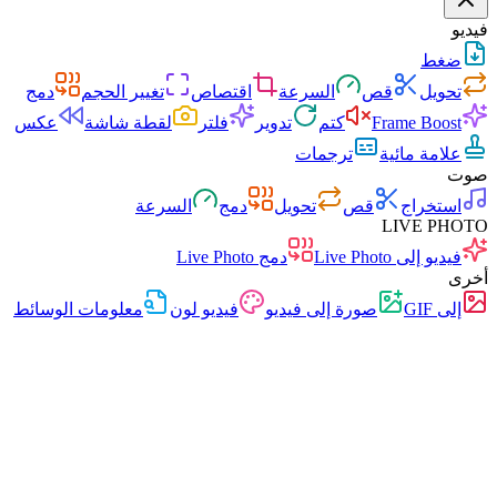
فيديو
ضغط
تحويل
قص
السرعة
اقتصاص
تغيير الحجم
دمج
Frame Boost
كتم
تدوير
فلتر
لقطة شاشة
عكس
علامة مائية
ترجمات
صوت
استخراج
قص
تحويل
دمج
السرعة
LIVE PHOTO
فيديو إلى Live Photo
دمج Live Photo
أخرى
إلى GIF
صورة إلى فيديو
فيديو لون
معلومات الوسائط
سريع
بدون إعلانات
0 رفع
بدون تسجيل
محول الفيديو