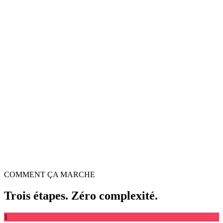
Vidéo en Live Photo
Convertit un clip vidéo en véritable Live Photo iOS
Glissez-déposez le fichier vidéo ici
Prend en charge MP4, MKV, AVI, MOV, WebM et plus
ou
Parcourir les fichiers
Glissez-déposez le fichier vidéo ici
.
Parcourir les fichiers
.
Extraire depuis URL
Extraire
COMMENT ÇA MARCHE
Trois étapes. Zéro complexité.
1