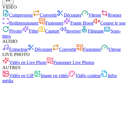
VIDÉO
Compresseur
Convertir
Découper
Vitesse
Rogner
Redimensionner
Fusionner
Frame Boost
Couper le son
Pivoter
Filtre
Capture
Inverser
Filigrane
Sous-
titres
AUDIO
Extracteur
Découper
Convertir
Fusionner
Vitesse
LIVE PHOTO
Vidéo en Live Photo
Fusionner Live Photos
AUTRES
Vidéo en GIF
Image en vidéo
Vidéo couleur
Infos
média
Gratuit
Sans publicité
0 téléchargement
Sans inscription