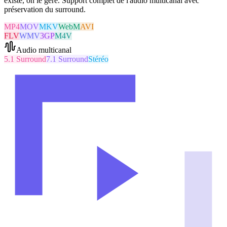
existe, on le gère. Support complet de l'audio multicanal avec
préservation du surround.
MP4
MOV
MKV
WebM
AVI
FLV
WMV
3GP
M4V
Audio multicanal
5.1 Surround
7.1 Surround
Stéréo