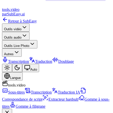
tools
.
video
par
SubEasy.ai
Retour à SubEasy
Outils vidéo
Outils audio
Outils Live Photo
Autres
Transcription
Traduction
Doublage
Auto
Langue
tools.video
Sous-titres
Transcription
Traduction IA
Correspondance de script
Extracteur hardsub
Gomme à sous-
titres
Gomme à filigrane