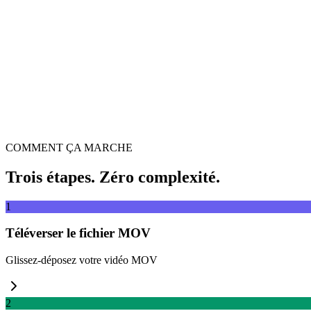
Glissez-déposez le fichier vidéo ici
Prend en charge MP4, MKV, AVI, MOV, WebM et plus
ou
Glissez
Parcourir les fichiers
Extraire depuis URL
Extraire
COMMENT ÇA MARCHE
Trois étapes. Zéro complexité.
1
Téléverser le fichier MOV
Glissez-déposez votre vidéo MOV
2