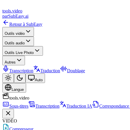
tools
.
video
par
SubEasy.ai
Retour à SubEasy
Outils vidéo
Outils audio
Outils Live Photo
Autres
Transcription
Traduction
Doublage
Auto
Langue
tools.video
Sous-titres
Transcription
Traduction IA
Correspondance 
VIDÉO
Compresseur