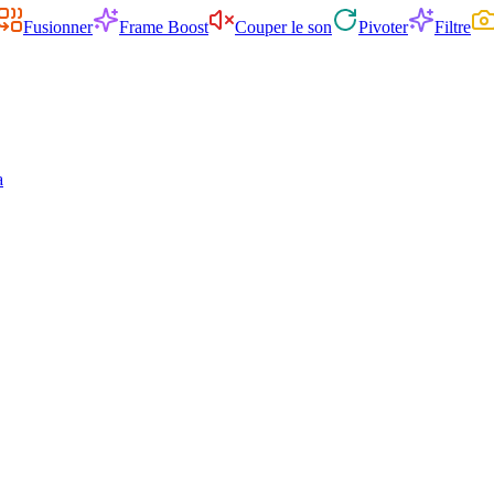
Fusionner
Frame Boost
Couper le son
Pivoter
Filtre
a