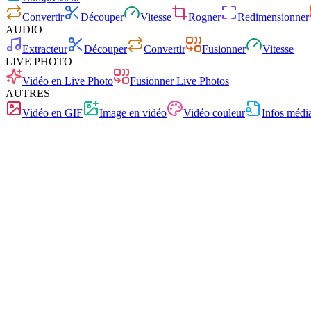
Convertir
Découper
Vitesse
Rogner
Redimensionner
AUDIO
Extracteur
Découper
Convertir
Fusionner
Vitesse
LIVE PHOTO
Vidéo en Live Photo
Fusionner Live Photos
AUTRES
Vidéo en GIF
Image en vidéo
Vidéo couleur
Infos médi
Rapide
Sans publicité
0 téléchargement
Sans inscription
Convertisseur vidéo
Convertissez vos vidéos dans n'importe quel format