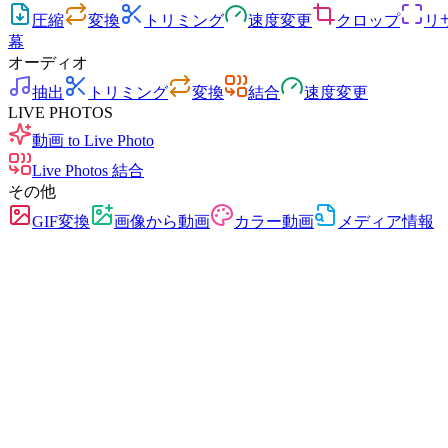
圧縮
変換
トリミング
速度変更
クロップ
リ
幕
オーディオ
抽出
トリミング
変換
結合
速度変更
LIVE PHOTOS
動画 to Live Photo
Live Photos 結合
その他
GIF変換
画像から動画
カラー動画
メディア情報
無料
広告なし
アップロード不要
登録不要
Live Photos 結合