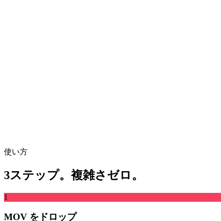
複数の Live Photos の動画を一本のクリップに連結
動画ファイルをここにドロップ
MP4、MKV、AVI、MOV、WebMなど対応
または
動画ファ
ファイルを参照
URLから取得
取得
使い方
3ステップ。複雑さゼロ。
1
MOV をドロップ