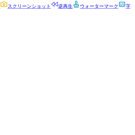
ー
スクリーンショット
逆再生
ウォーターマーク
字