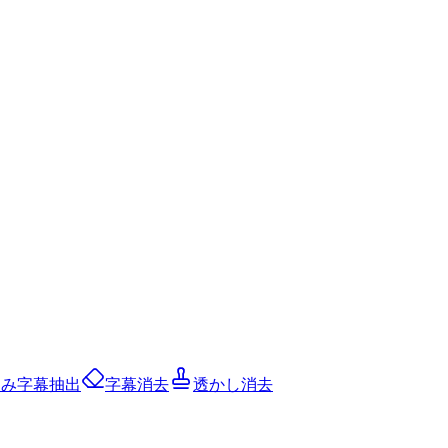
込み字幕抽出
字幕消去
透かし消去