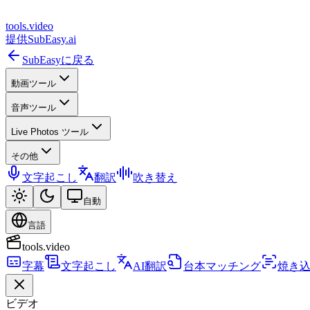
tools
.
video
提供
SubEasy.ai
SubEasyに戻る
動画ツール
音声ツール
Live Photos ツール
その他
文字起こし
翻訳
吹き替え
自動
言語
tools.video
字幕
文字起こし
AI翻訳
台本マッチング
焼き
ビデオ