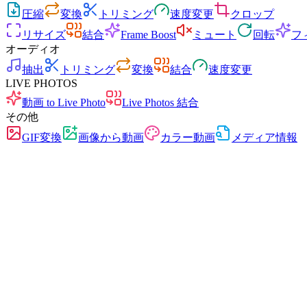
圧縮
変換
トリミング
速度変更
クロップ
リサイズ
結合
Frame Boost
ミュート
回転
フ
オーディオ
抽出
トリミング
変換
結合
速度変更
LIVE PHOTOS
動画 to Live Photo
Live Photos 結合
その他
GIF変換
画像から動画
カラー動画
メディア情報
高速
広告なし
アップロード不要
登録不要
動画リサイズ
動画を任意の解像度にリサイズ