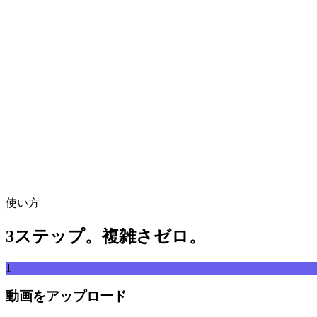
動画ファイルをここにドロップ
MP4、MKV、AVI、MOV、WebMなど対応
または
動画ファ
ファイルを参照
URLから取得
取得
使い方
3ステップ。複雑さゼロ。
1
動画をアップロード