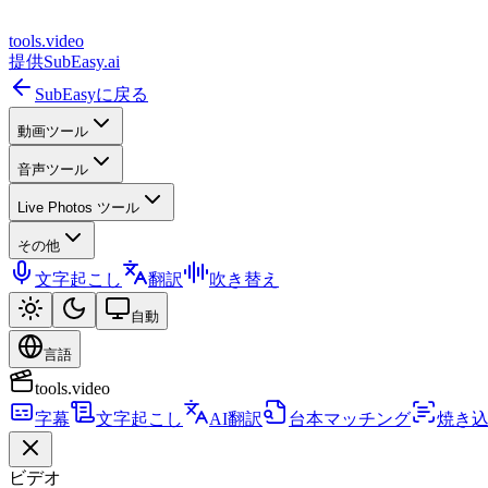
tools
.
video
提供
SubEasy.ai
SubEasyに戻る
動画ツール
音声ツール
Live Photos ツール
その他
文字起こし
翻訳
吹き替え
自動
言語
tools.video
字幕
文字起こし
AI翻訳
台本マッチング
焼き
ビデオ