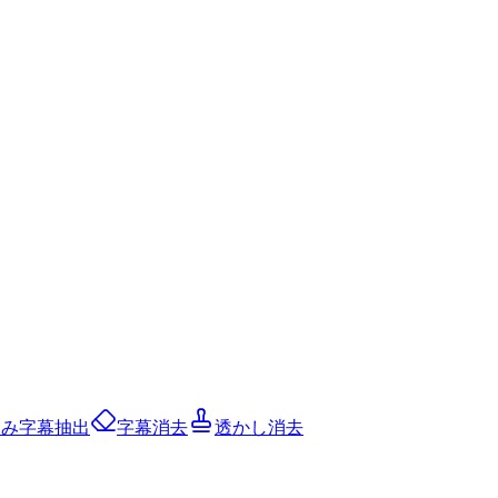
込み字幕抽出
字幕消去
透かし消去