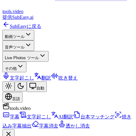
tools
.
video
提供
SubEasy.ai
SubEasyに戻る
動画ツール
音声ツール
Live Photos ツール
その他
文字起こし
翻訳
吹き替え
自動
言語
tools.video
字幕
文字起こし
AI翻訳
台本マッチング
焼き
込み字幕抽出
字幕消去
透かし消去