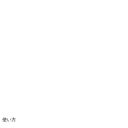
動画変換
あらゆるフォーマット間で動画を変換
動画ファイルをここにドロップ
MP4、MKV、AVI、MOV、WebMなど対応
または
動画フ
ファイルを参照
ァイルをここにドロップ
.
ファイルを参照
.
URLから取得
取得
使い方