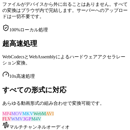
ファイルがデバイスから外に出ることはありません。すべて
の変換はブラウザ内で完結します。サーバーへのアップロー
ドは一切不要です。
100%
ローカル処理
超高速処理
WebCodecsとWebAssemblyによるハードウェアアクセラレー
ション変換。
10x
高速処理
すべての形式に対応
あらゆる動画形式の組み合わせで変換可能です。
MP4
MOV
MKV
WebM
AVI
FLV
WMV
3GP
M4V
マルチチャンネルオーディオ