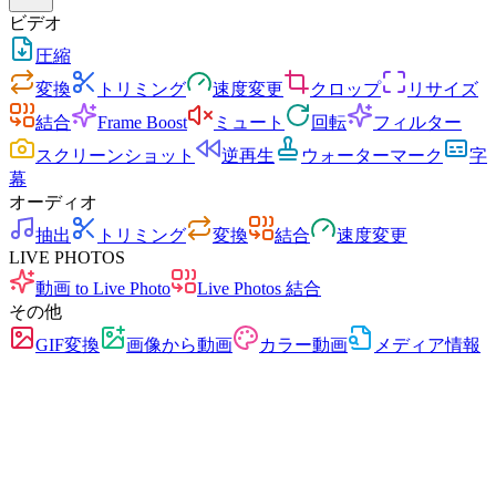
ビデオ
圧縮
変換
トリミング
速度変更
クロップ
リサイズ
結合
Frame Boost
ミュート
回転
フィルター
スクリーンショット
逆再生
ウォーターマーク
字
幕
オーディオ
抽出
トリミング
変換
結合
速度変更
LIVE PHOTOS
動画 to Live Photo
Live Photos 結合
その他
GIF変換
画像から動画
カラー動画
メディア情報
高速
広告なし
アップロード不要
登録不要