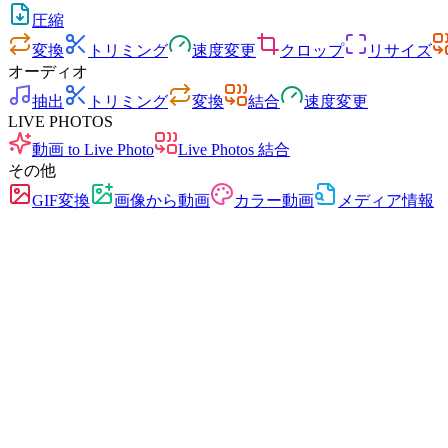
圧縮
変換
トリミング
速度変更
クロップ
リサイズ
オーディオ
抽出
トリミング
変換
結合
速度変更
LIVE PHOTOS
動画 to Live Photo
Live Photos 結合
その他
GIF変換
画像から動画
カラー動画
メディア情報
高速
広告なし
アップロード不要
登録不要
動画変換
あらゆるフォーマット間で動画を変換