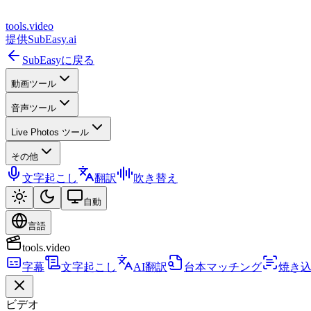
tools
.
video
提供
SubEasy.ai
SubEasyに戻る
動画ツール
音声ツール
Live Photos ツール
その他
文字起こし
翻訳
吹き替え
自動
言語
tools.video
字幕
文字起こし
AI翻訳
台本マッチング
焼き
ビデオ