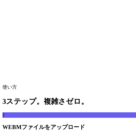
動画ファイルをここにドロップ
MP4、MKV、AVI、MOV、WebMなど対応
または
動画ファ
ファイルを参照
URLから取得
取得
使い方
3ステップ。複雑さゼロ。
1
WEBMファイルをアップロード