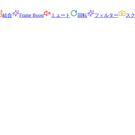
結合
Frame Boost
ミュート
回転
フィルター
ス