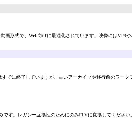
の動画形式で、Web向けに最適化されています。映像にはVP9やA
ash自体はすでに終了していますが、古いアーカイブや移行前のワ
止済みです。レガシー互換性のためにのみFLVに変換してください