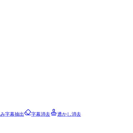
込み字幕抽出
字幕消去
透かし消去