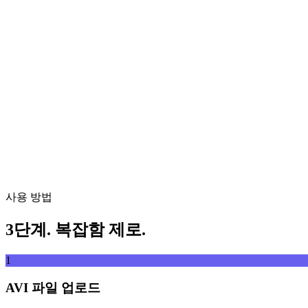
동영상 파일을 여기에 드롭
MP4, MKV, AVI, MOV, WebM 등 지원
또는
동영상 파
파일 찾아보기
URL에서 추출
추출
사용 방법
3단계. 복잡함 제로.
1
AVI 파일 업로드