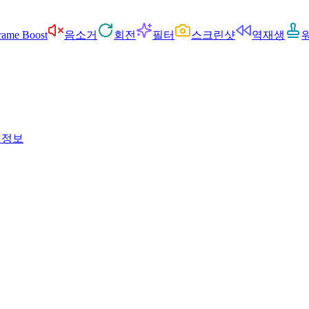
rame Boost
음소거
회전
필터
스크린샷
역재생
 정보