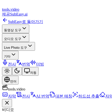
tools
.
video
제공
SubEasy.ai
SubEasy로 돌아가기
동영상 도구
오디오 도구
Live Photo 도구
기타
전사
번역
더빙
자동
언어
tools.video
자막
전사
AI 번역
대본 매칭
하드섭 추출
자
비디오