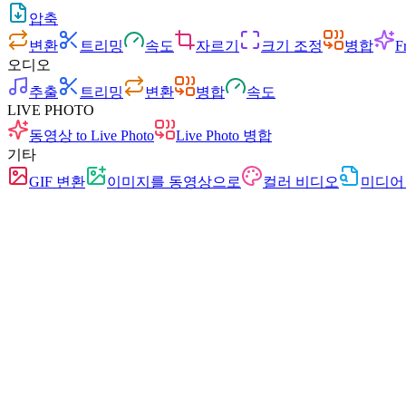
압축
변환
트리밍
속도
자르기
크기 조정
병합
F
오디오
추출
트리밍
변환
병합
속도
LIVE PHOTO
동영상 to Live Photo
Live Photo 병합
기타
GIF 변환
이미지를 동영상으로
컬러 비디오
미디어
빠름
광고 없음
업로드 없음
가입 불필요
동영상 변환
다양한 형식 간 동영상 자유 변환