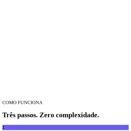
Conversor de vídeo
Converta vídeos entre qualquer formato
Arrasta e larga o vídeo aqui
Suporta MP4, MKV, AVI, MOV, WebM e mais
ou
Arrasta
Explorar ficheiros
e larga o vídeo aqui
.
Explorar ficheiros
.
Extrair de URL
Extrair
COMO FUNCIONA
Três passos. Zero complexidade.
1