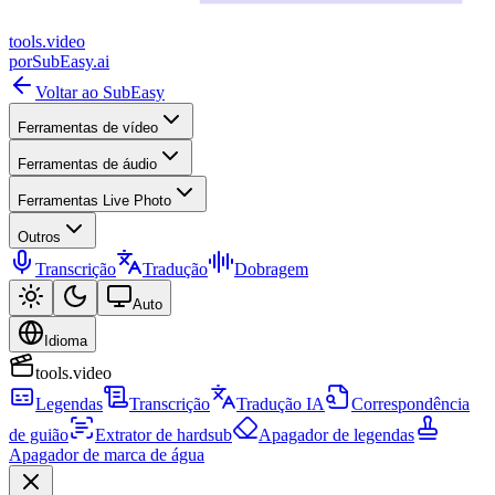
tools
.
video
por
SubEasy.ai
Voltar ao SubEasy
Ferramentas de vídeo
Ferramentas de áudio
Ferramentas Live Photo
Outros
Transcrição
Tradução
Dobragem
Auto
Idioma
tools.video
Legendas
Transcrição
Tradução IA
Correspondência
de guião
Extrator de hardsub
Apagador de legendas
Apagador de marca de água