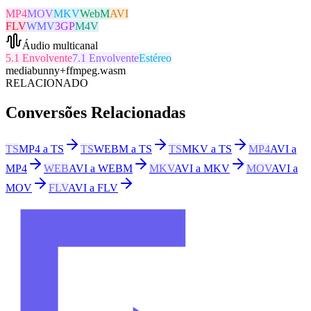
MP4
MOV
MKV
WebM
AVI
FLV
WMV
3GP
M4V
Áudio multicanal
5.1 Envolvente
7.1 Envolvente
Estéreo
mediabunny
+
ffmpeg.wasm
RELACIONADO
Conversões Relacionadas
TS
MP4 a TS
TS
WEBM a TS
TS
MKV a TS
MP4
AVI a
MP4
WEB
AVI a WEBM
MKV
AVI a MKV
MOV
AVI a
MOV
FLV
AVI a FLV