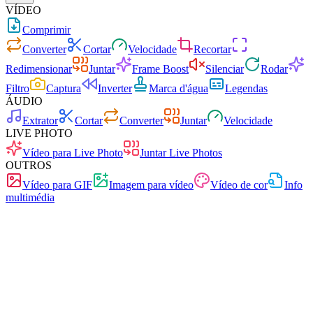
VÍDEO
Comprimir
Converter
Cortar
Velocidade
Recortar
Redimensionar
Juntar
Frame Boost
Silenciar
Rodar
Filtro
Captura
Inverter
Marca d'água
Legendas
ÁUDIO
Extrator
Cortar
Converter
Juntar
Velocidade
LIVE PHOTO
Vídeo para Live Photo
Juntar Live Photos
OUTROS
Vídeo para GIF
Imagem para vídeo
Vídeo de cor
Info
multimédia
Rápido
Sem anúncios
0 carregamentos
Sem registo