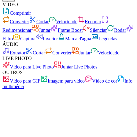
VÍDEO
Comprimir
Converter
Cortar
Velocidade
Recortar
Redimensionar
Juntar
Frame Boost
Silenciar
Rodar
Filtro
Captura
Inverter
Marca d'água
Legendas
ÁUDIO
Extrator
Cortar
Converter
Juntar
Velocidade
LIVE PHOTO
Vídeo para Live Photo
Juntar Live Photos
OUTROS
Vídeo para GIF
Imagem para vídeo
Vídeo de cor
Info
multimédia
Rápido
Sem anúncios
0 carregamentos
Sem registo