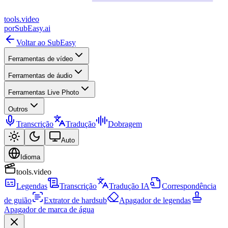
tools
.
video
por
SubEasy.ai
Voltar ao SubEasy
Ferramentas de vídeo
Ferramentas de áudio
Ferramentas Live Photo
Outros
Transcrição
Tradução
Dobragem
Auto
Idioma
tools.video
Legendas
Transcrição
Tradução IA
Correspondência
de guião
Extrator de hardsub
Apagador de legendas
Apagador de marca de água