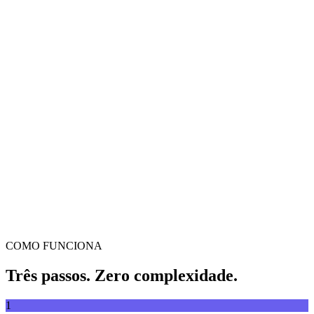
Conversor de vídeo
Converta vídeos entre qualquer formato
Arrasta e larga o vídeo aqui
Suporta MP4, MKV, AVI, MOV, WebM e mais
ou
Arrasta
Explorar ficheiros
e larga o vídeo aqui
.
Explorar ficheiros
.
Extrair de URL
Extrair
COMO FUNCIONA
Três passos. Zero complexidade.
1