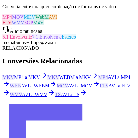
Converta entre qualquer combinação de formatos de vídeo.
MP4
MOV
MKV
WebM
AVI
FLV
WMV
3GP
M4V
Áudio multicanal
5.1 Envolvente
7.1 Envolvente
Estéreo
mediabunny
+
ffmpeg.wasm
RELACIONADO
Conversões Relacionadas
MKV
MP4 a MKV
MKV
WEBM a MKV
MP4
AVI a MP4
WEB
AVI a WEBM
MOV
AVI a MOV
FLV
AVI a FLV
WMV
AVI a WMV
TS
AVI a TS