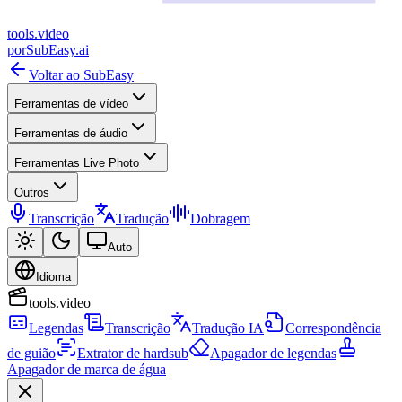
tools
.
video
por
SubEasy.ai
Voltar ao SubEasy
Ferramentas de vídeo
Ferramentas de áudio
Ferramentas Live Photo
Outros
Transcrição
Tradução
Dobragem
Auto
Idioma
tools.video
Legendas
Transcrição
Tradução IA
Correspondência
de guião
Extrator de hardsub
Apagador de legendas
Apagador de marca de água