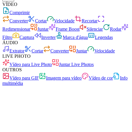
VÍDEO
Comprimir
Converter
Cortar
Velocidade
Recortar
Redimensionar
Juntar
Frame Boost
Silenciar
Rodar
Filtro
Captura
Inverter
Marca d'água
Legendas
ÁUDIO
Extrator
Cortar
Converter
Juntar
Velocidade
LIVE PHOTO
Vídeo para Live Photo
Juntar Live Photos
OUTROS
Vídeo para GIF
Imagem para vídeo
Vídeo de cor
Info
multimédia
Rápido
Sem anúncios
0 carregamentos
Sem registo