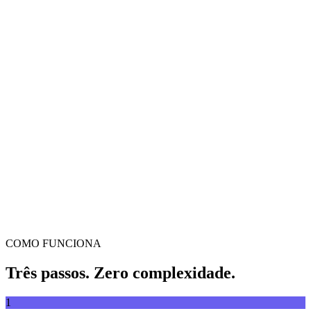
Conversor de vídeo
Converta vídeos entre qualquer formato
Arrasta e larga o vídeo aqui
Suporta MP4, MKV, AVI, MOV, WebM e mais
ou
Arrasta
Explorar ficheiros
e larga o vídeo aqui
.
Explorar ficheiros
.
Extrair de URL
Extrair
COMO FUNCIONA
Três passos. Zero complexidade.
1