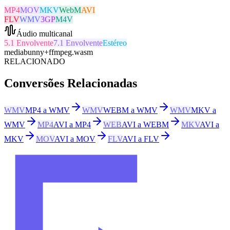
MP4
MOV
MKV
WebM
AVI
FLV
WMV
3GP
M4V
Áudio multicanal
5.1 Envolvente
7.1 Envolvente
Estéreo
mediabunny
+
ffmpeg.wasm
RELACIONADO
Conversões Relacionadas
WMV
MP4 a WMV
WMV
WEBM a WMV
WMV
MKV a
WMV
MP4
AVI a MP4
WEB
AVI a WEBM
MKV
AVI a
MKV
MOV
AVI a MOV
FLV
AVI a FLV