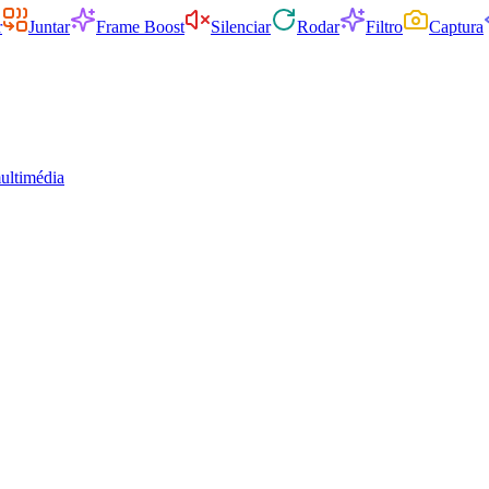
r
Juntar
Frame Boost
Silenciar
Rodar
Filtro
Captura
ultimédia