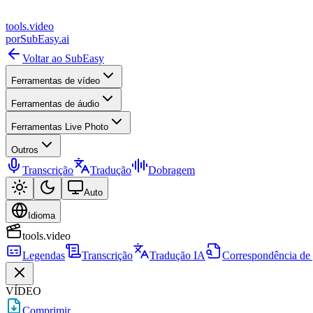
tools
.
video
por
SubEasy.ai
Voltar ao SubEasy
Ferramentas de vídeo
Ferramentas de áudio
Ferramentas Live Photo
Outros
Transcrição
Tradução
Dobragem
Auto
Idioma
tools.video
Legendas
Transcrição
Tradução IA
Correspondência de
VÍDEO
Comprimir