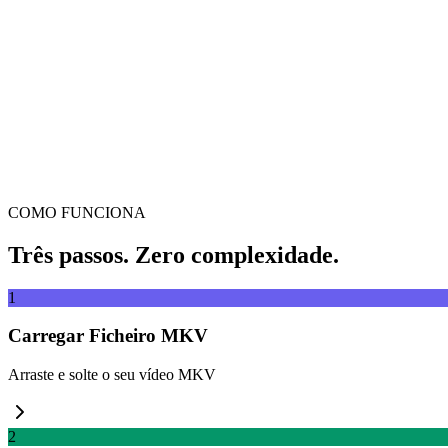
Arrasta e larga o vídeo aqui
Suporta MP4, MKV, AVI, MOV, WebM e mais
ou
Arrasta e
Explorar ficheiros
Extrair de URL
Extrair
COMO FUNCIONA
Três passos. Zero complexidade.
1
Carregar Ficheiro MKV
Arraste e solte o seu vídeo MKV
2