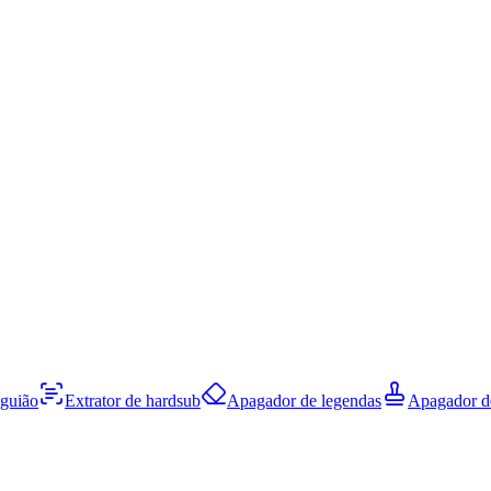
 guião
Extrator de hardsub
Apagador de legendas
Apagador d