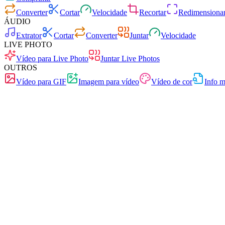
Converter
Cortar
Velocidade
Recortar
Redimensiona
ÁUDIO
Extrator
Cortar
Converter
Juntar
Velocidade
LIVE PHOTO
Vídeo para Live Photo
Juntar Live Photos
OUTROS
Vídeo para GIF
Imagem para vídeo
Vídeo de cor
Info m
Rápido
Sem anúncios
0 carregamentos
Sem registo
Conversor de vídeo
Converta vídeos entre qualquer formato